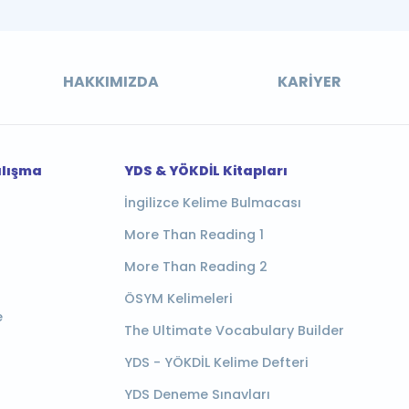
HAKKIMIZDA
KARIYER
alışma
YDS & YÖKDİL Kitapları
İngilizce Kelime Bulmacası
More Than Reading 1
More Than Reading 2
ÖSYM Kelimeleri
e
The Ultimate Vocabulary Builder
YDS - YÖKDİL Kelime Defteri
YDS Deneme Sınavları