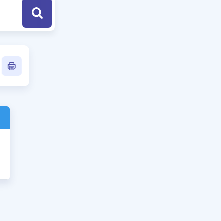
a Özel Fırsatlar
ınavlarla İlgili Haberler
er
 ve Konu Anlatımı