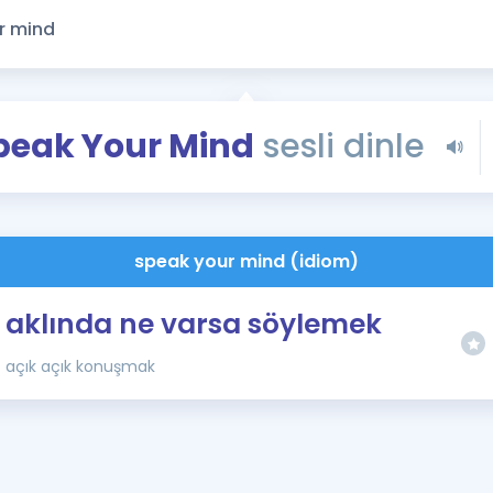
Kampanyalar
Eğitim ve Kitaplar
Blog
YDS - YÖKDİL Tüm S
peak Your Mind
sesli dinle
İngilizce Gram
İngilizce Gramer
speak your mind (idiom)
aklında ne varsa söylemek
açık açık konuşmak