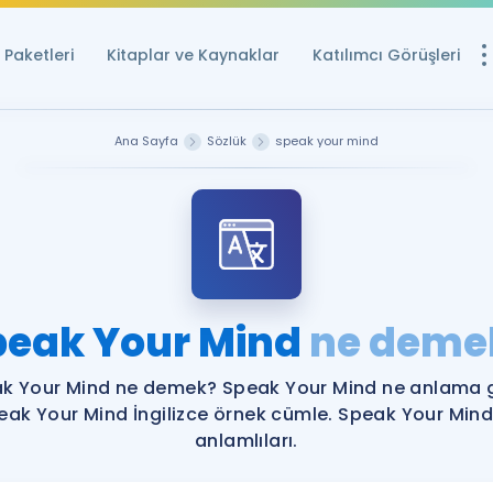
Paketleri
Kitaplar ve Kaynaklar
Katılımcı Görüşleri
Ücretsiz Kayna
Ana Sayfa
Sözlük
speak your mind
YDS ve YÖKDİL içi
Sözlük
İngilizce Sınavları
Puan Hesapla
peak Your Mind
ne deme
YDS ve YÖKDİL P
Remz
Rehberlik Aracı
k Your Mind ne demek? Speak Your Mind ne anlama g
YDS ve YÖKDİL'e H
eak Your Mind İngilizce örnek cümle. Speak Your Mind
anlamlıları.
ÖSYM Sınav Ta
Tüm ÖSYM Sınavl