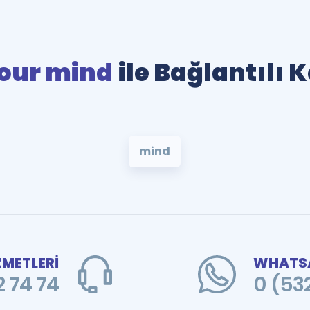
our mind
ile Bağlantılı 
mind
ZMETLERİ
WHATSA
 74 74
0 (53