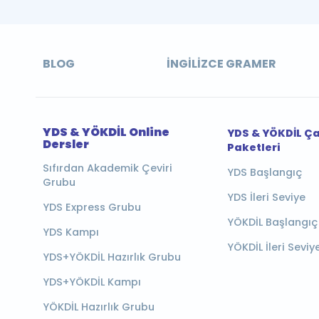
BLOG
İNGILIZCE GRAMER
YDS & YÖKDİL Online
YDS & YÖKDİL Ç
Dersler
Paketleri
Sıfırdan Akademik Çeviri
YDS Başlangıç
Grubu
YDS İleri Seviye
YDS Express Grubu
YÖKDİL Başlangıç
YDS Kampı
YÖKDİL İleri Seviy
YDS+YÖKDİL Hazırlık Grubu
YDS+YÖKDİL Kampı
YÖKDİL Hazırlık Grubu