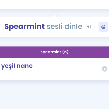
Kampanyalar
Eğitim ve Kitaplar
Blog
Spearmint
sesli dinle
YDS - YÖKDİL Tüm S
İngilizce Gram
İngilizce Gramer
spearmint (n)
yeşil nane