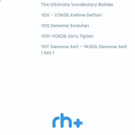
e
The Ultimate Vocabulary Builder
YDS - YÖKDİL Kelime Defteri
YDS Deneme Sınavları
YDS-YÖKDİL Soru Tipleri
YDT Deneme Seti - YKSDİL Deneme Seti
| Set 1