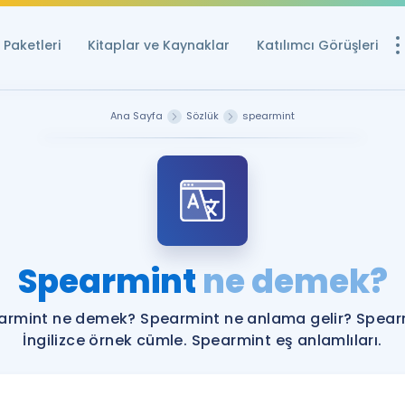
Paketleri
Kitaplar ve Kaynaklar
Katılımcı Görüşleri
Ücretsiz Kayna
Ana Sayfa
Sözlük
spearmint
YDS ve YÖKDİL içi
Sözlük
İngilizce Sınavları
Puan Hesapla
Spearmint
ne demek?
YDS ve YÖKDİL P
Remz
Rehberlik Aracı
armint ne demek? Spearmint ne anlama gelir? Spear
YDS ve YÖKDİL'e H
İngilizce örnek cümle. Spearmint eş anlamlıları.
ÖSYM Sınav Ta
Tüm ÖSYM Sınavl