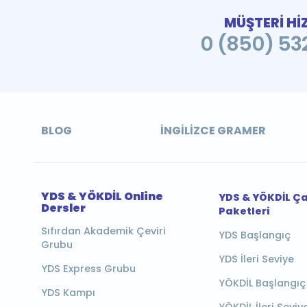
MÜŞTERİ Hİ
0 (850) 532
BLOG
İNGILIZCE GRAMER
YDS & YÖKDİL Online
YDS & YÖKDİL Ç
Dersler
Paketleri
Sıfırdan Akademik Çeviri
YDS Başlangıç
Grubu
YDS İleri Seviye
YDS Express Grubu
YÖKDİL Başlangıç
YDS Kampı