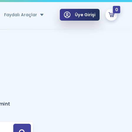
0
Faydalı Araçlar
Üye Girişi
klar
n Ücretsiz Kaynaklar
 için Özel Sözlük
Sepetin Şu An Boş.
ma
uan Hesaplama Aracı
i Hoca ile seni sınava hazırlayacak onlarca eğitim seni bekliyor!
Şifremi Hatırlamıyorum
GİRİŞ YAP
mint
azırlananlar için Öneriler
kvimi
ÜYE DEĞİLİM
arı Tek Takvimde