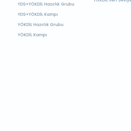
YÖKDİL İleri Seviy
YDS+YÖKDİL Hazırlık Grubu
YDS+YÖKDİL Kampı
YÖKDİL Hazırlık Grubu
YÖKDİL Kampı