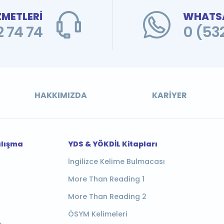
ZMETLERİ
WHATSA
 74 74
0 (53
HAKKIMIZDA
KARIYER
alışma
YDS & YÖKDİL Kitapları
İngilizce Kelime Bulmacası
More Than Reading 1
More Than Reading 2
ÖSYM Kelimeleri