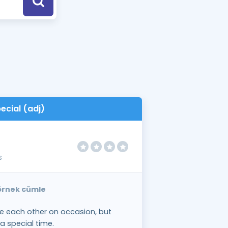
a Özel Fırsatlar
ınavlarla İlgili Haberler
er
 ve Konu Anlatımı
ecial (adj)
s
 örnek cümle
ee each other on occasion, but
a special time.