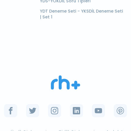
YDS-YÖKDİL Soru Tipleri
YDT Deneme Seti - YKSDİL Deneme Seti
| Set 1