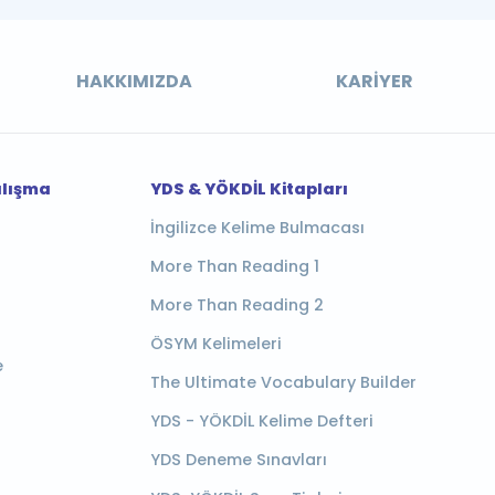
HAKKIMIZDA
KARIYER
alışma
YDS & YÖKDİL Kitapları
İngilizce Kelime Bulmacası
More Than Reading 1
More Than Reading 2
ÖSYM Kelimeleri
e
The Ultimate Vocabulary Builder
YDS - YÖKDİL Kelime Defteri
YDS Deneme Sınavları