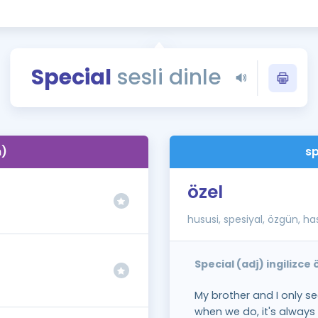
Kampanyalar
Eğitim ve Kitaplar
Blog
Special
sesli dinle
YDS - YÖKDİL Tüm S
İngilizce Gram
İngilizce Gramer
n)
sp
özel
hususi, spesiyal, özgün, ha
Special (adj) ingilizce
My brother and I only s
when we do, it's always 