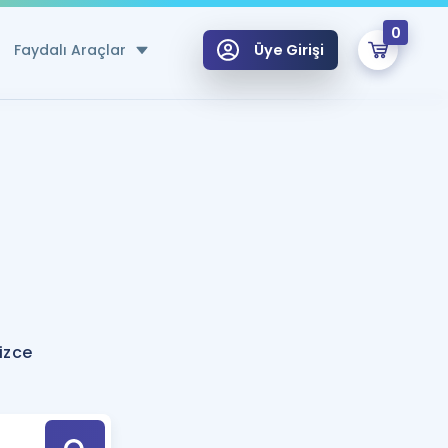
0
Faydalı Araçlar
Üye Girişi
klar
n Ücretsiz Kaynaklar
 için Özel Sözlük
Sepetin Şu An Boş.
ma
uan Hesaplama Aracı
i Hoca ile seni sınava hazırlayacak onlarca eğitim seni bekliyor!
Şifremi Hatırlamıyorum
GİRİŞ YAP
izce
azırlananlar için Öneriler
kvimi
ÜYE DEĞİLİM
arı Tek Takvimde