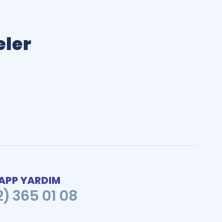
eler
PP YARDIM
2) 365 01 08