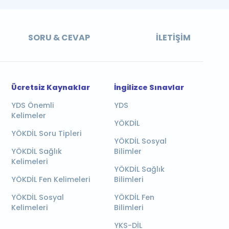
SORU & CEVAP
İLETIŞIM
Ücretsiz Kaynaklar
İngilizce Sınavlar
YDS Önemli
YDS
Kelimeler
YÖKDİL
YÖKDİL Soru Tipleri
YÖKDİL Sosyal
YÖKDİL Sağlık
Bilimler
Kelimeleri
YÖKDİL Sağlık
YÖKDİL Fen Kelimeleri
Bilimleri
YÖKDİL Sosyal
YÖKDİL Fen
Kelimeleri
Bilimleri
YKS-DİL