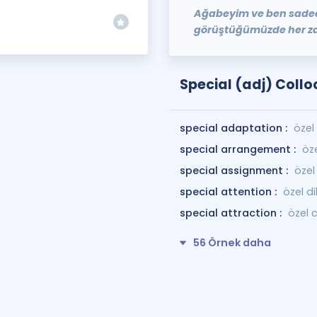
Ağabeyim ve ben sadec
görüştüğümüzde her zam
Special (adj) Collo
special adaptation :
öze
special arrangement :
öz
special assignment :
özel
special attention :
özel d
special attraction :
özel 
56 Örnek daha