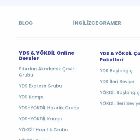
BLOG
İNGILIZCE GRAMER
YDS & YÖKDİL Online
YDS & YÖKDİL Ç
Dersler
Paketleri
Sıfırdan Akademik Çeviri
YDS Başlangıç
Grubu
YDS İleri Seviye
YDS Express Grubu
YÖKDİL Başlangıç
YDS Kampı
YÖKDİL İleri Seviy
YDS+YÖKDİL Hazırlık Grubu
YDS+YÖKDİL Kampı
YÖKDİL Hazırlık Grubu