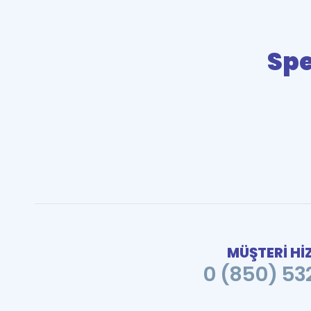
Spe
MÜŞTERİ Hİ
0 (850) 532