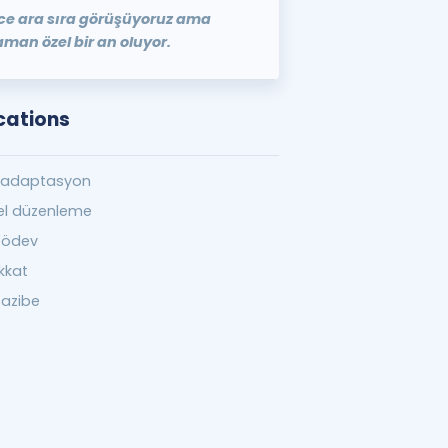
e ara sıra görüşüyoruz ama
an özel bir an oluyor.
cations
l adaptasyon
el düzenleme
 ödev
ikkat
cazibe