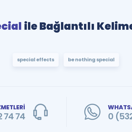
cial
ile Bağlantılı Kelim
special effects
be nothing special
ZMETLERİ
WHATSA
 74 74
0 (53