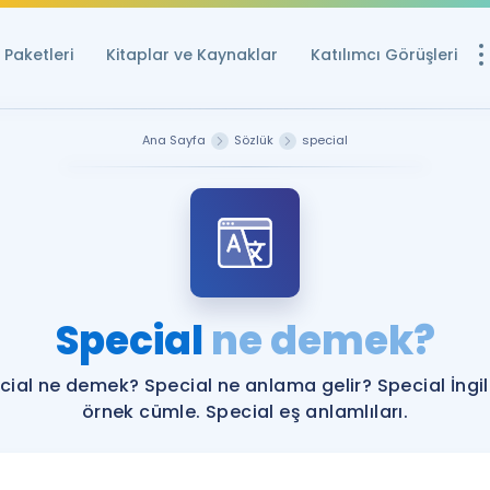
Paketleri
Kitaplar ve Kaynaklar
Katılımcı Görüşleri
Ücretsiz Kayna
Ana Sayfa
Sözlük
special
YDS ve YÖKDİL içi
Sözlük
İngilizce Sınavları
Puan Hesapla
Special
ne demek?
YDS ve YÖKDİL P
Remz
Rehberlik Aracı
cial ne demek? Special ne anlama gelir? Special İngil
YDS ve YÖKDİL'e H
örnek cümle. Special eş anlamlıları.
ÖSYM Sınav Ta
Tüm ÖSYM Sınavl