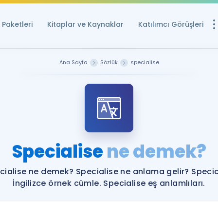
Paketleri
Kitaplar ve Kaynaklar
Katılımcı Görüşleri
Ücretsiz Kayna
Ana Sayfa
Sözlük
specialise
YDS ve YÖKDİL içi
Sözlük
İngilizce Sınavları
Puan Hesapla
Specialise
ne demek?
YDS ve YÖKDİL P
Remz
Rehberlik Aracı
cialise ne demek? Specialise ne anlama gelir? Specia
YDS ve YÖKDİL'e H
İngilizce örnek cümle. Specialise eş anlamlıları.
ÖSYM Sınav Ta
Tüm ÖSYM Sınavl