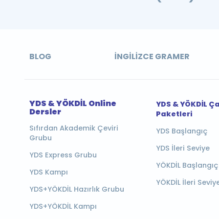
BLOG
İNGILIZCE GRAMER
YDS & YÖKDİL Online
YDS & YÖKDİL Ç
Dersler
Paketleri
Sıfırdan Akademik Çeviri
YDS Başlangıç
Grubu
YDS İleri Seviye
YDS Express Grubu
YÖKDİL Başlangıç
YDS Kampı
YÖKDİL İleri Seviy
YDS+YÖKDİL Hazırlık Grubu
YDS+YÖKDİL Kampı