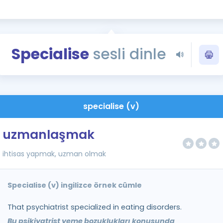
Kampanyalar
Eğitim ve Kitaplar
Blog
Specialise
sesli dinle
YDS - YÖKDİL Tüm S
İngilizce Gram
İngilizce Gramer
specialise (v)
uzmanlaşmak
ihtisas yapmak, uzman olmak
Specialise (v) ingilizce örnek cümle
That psychiatrist specialized in eating disorders.
Bu psikiyatrist yeme bozuklukları konusunda