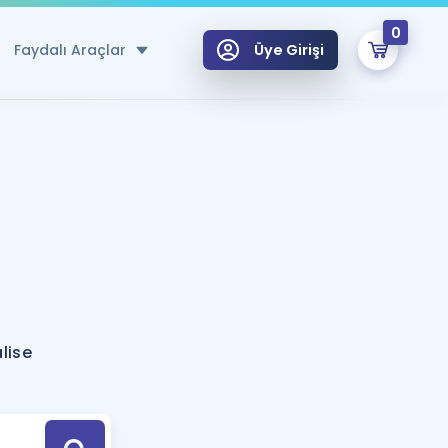
0
Faydalı Araçlar
Üye Girişi
klar
n Ücretsiz Kaynaklar
 için Özel Sözlük
Sepetin Şu An Boş.
ma
uan Hesaplama Aracı
i Hoca ile seni sınava hazırlayacak onlarca eğitim seni bekliyor!
Şifremi Hatırlamıyorum
GİRİŞ YAP
lise
azırlananlar için Öneriler
kvimi
ÜYE DEĞİLİM
arı Tek Takvimde