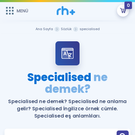
0
MENÜ
MENÜ
Üye Girişi
Ana Sayfa
Sözlük
specialised
Online Dersler
Sepetin Şu An Boş.
Çalışma Paketleri
Remzi Hoca ile seni sınava hazırlayacak onlarca eğitim seni
bekliyor!
Kitaplar ve Kaynaklar
GİRİŞ YAP
Specialised
ne
Katılımcı Görüşleri
demek?
Şifremi Hatırlamıyorum
ÜYE DEĞİLİM
Faydalı Araçlar
Specialised ne demek? Specialised ne anlama
gelir? Specialised İngilizce örnek cümle.
Ücretsiz Kaynaklar
Blog
İngilizce Gramer
Specialised eş anlamlıları.
Hakkımızda
Kariyer
Sözlük
Soru & Cevap
İletişim