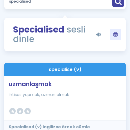
Puan Hesaplama
Rehberlik Aracı
Specialised
sesli
ÖSYM Sınav Takvimi
dinle
Kampanyalar
Blog
specialise (v)
İngilizce Gramer
uzmanlaşmak
ihtisas yapmak, uzman olmak
Specialised (v) ingilizce örnek cümle