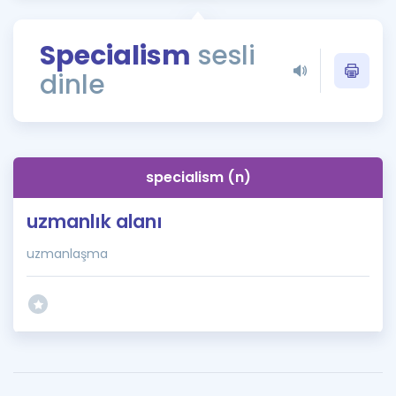
Puan Hesaplama
Specialism
sesli
Rehberlik Aracı
dinle
ÖSYM Sınav Takvimi
Kampanyalar
Blog
specialism (n)
İngilizce Gramer
uzmanlık alanı
uzmanlaşma