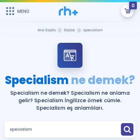
0
MENÜ
MENÜ
Üye Girişi
Ana Sayfa
Sözlük
specialism
Online Dersler
Sepetin Şu An Boş.
Çalışma Paketleri
Remzi Hoca ile seni sınava hazırlayacak onlarca eğitim seni
bekliyor!
Kitaplar ve Kaynaklar
GİRİŞ YAP
Specialism
ne demek?
Katılımcı Görüşleri
Şifremi Hatırlamıyorum
Specialism ne demek? Specialism ne anlama
gelir? Specialism İngilizce örnek cümle.
ÜYE DEĞİLİM
Faydalı Araçlar
Specialism eş anlamlıları.
Ücretsiz Kaynaklar
Blog
İngilizce Gramer
Hakkımızda
Kariyer
Sözlük
Soru & Cevap
İletişim