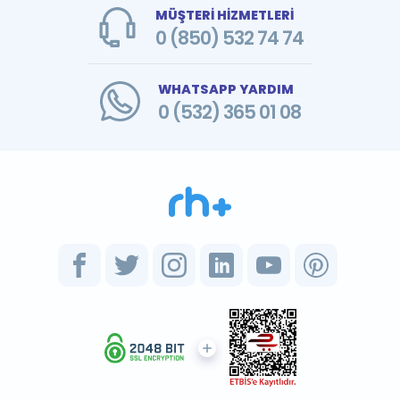
MÜŞTERİ HİZMETLERİ
0 (850) 532 74 74
WHATSAPP YARDIM
0 (532) 365 01 08