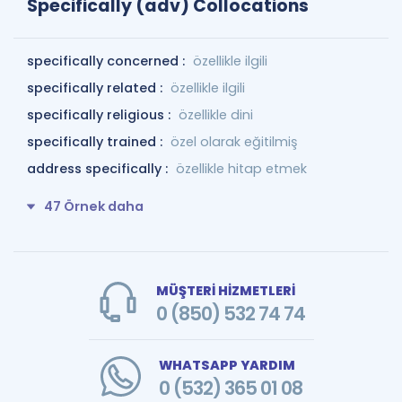
Specifically (adv) Collocations
specifically concerned :
özellikle ilgili
specifically related :
özellikle ilgili
specifically religious :
özellikle dini
specifically trained :
özel olarak eğitilmiş
address specifically :
özellikle hitap etmek
47 Örnek daha
MÜŞTERİ HİZMETLERİ
0 (850) 532 74 74
WHATSAPP YARDIM
0 (532) 365 01 08