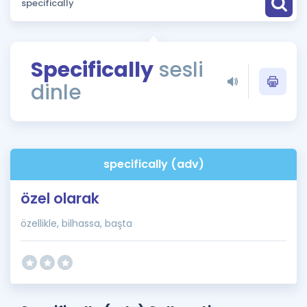
Puan Hesaplama
Rehberlik Aracı
Specifically
sesli
ÖSYM Sınav Takvimi
dinle
Kampanyalar
Blog
specifically (adv)
İngilizce Gramer
özel olarak
özellikle, bilhassa, başta