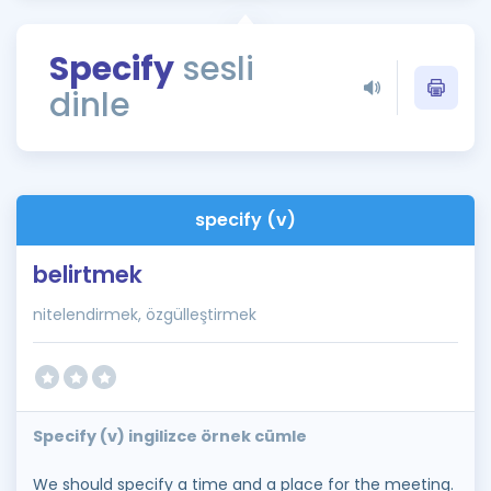
Puan Hesaplama
Specify
sesli
Rehberlik Aracı
dinle
ÖSYM Sınav Takvimi
Kampanyalar
Blog
specify (v)
İngilizce Gramer
belirtmek
nitelendirmek, özgülleştirmek
Specify (v) ingilizce örnek cümle
We should specify a time and a place for the meeting.