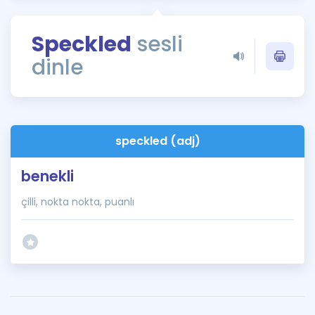
Puan Hesaplama
Speckled
sesli
Rehberlik Aracı
dinle
ÖSYM Sınav Takvimi
Kampanyalar
Blog
speckled (adj)
İngilizce Gramer
benekli
çilli, nokta nokta, puanlı