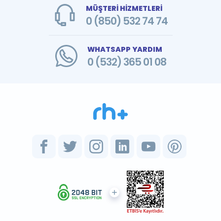
MÜŞTERİ HİZMETLERİ
0 (850) 532 74 74
WHATSAPP YARDIM
0 (532) 365 01 08