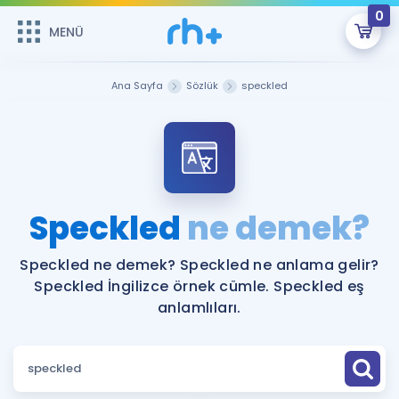
0
MENÜ
MENÜ
Üye Girişi
Ana Sayfa
Sözlük
speckled
Online Dersler
Sepetin Şu An Boş.
Çalışma Paketleri
Remzi Hoca ile seni sınava hazırlayacak onlarca eğitim seni
bekliyor!
Kitaplar ve Kaynaklar
GİRİŞ YAP
Speckled
ne demek?
Katılımcı Görüşleri
Şifremi Hatırlamıyorum
Speckled ne demek? Speckled ne anlama gelir?
Speckled İngilizce örnek cümle. Speckled eş
ÜYE DEĞİLİM
Faydalı Araçlar
anlamlıları.
Ücretsiz Kaynaklar
Blog
İngilizce Gramer
Hakkımızda
Kariyer
Sözlük
Soru & Cevap
İletişim