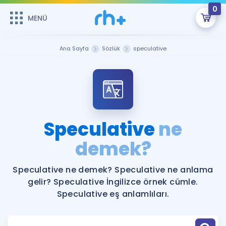
0
MENÜ
MENÜ
Üye Girişi
Ana Sayfa
Sözlük
speculative
Online Dersler
Sepetin Şu An Boş.
Çalışma Paketleri
Remzi Hoca ile seni sınava hazırlayacak onlarca eğitim seni
bekliyor!
Kitaplar ve Kaynaklar
GİRİŞ YAP
Speculative
ne
Katılımcı Görüşleri
demek?
Şifremi Hatırlamıyorum
ÜYE DEĞİLİM
Faydalı Araçlar
Speculative ne demek? Speculative ne anlama
gelir? Speculative İngilizce örnek cümle.
Ücretsiz Kaynaklar
Blog
İngilizce Gramer
Speculative eş anlamlıları.
Hakkımızda
Kariyer
Sözlük
Soru & Cevap
İletişim