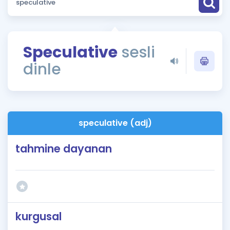
Puan Hesaplama
Rehberlik Aracı
Speculative
sesli
ÖSYM Sınav Takvimi
dinle
Kampanyalar
Blog
speculative (adj)
İngilizce Gramer
tahmine dayanan
kurgusal