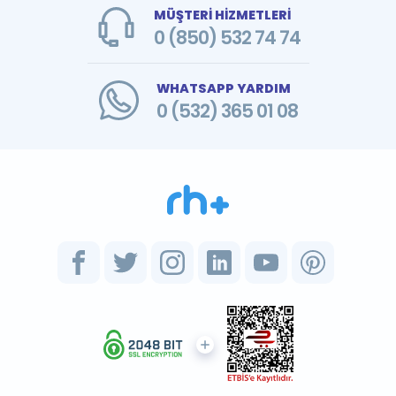
MÜŞTERİ HİZMETLERİ
0 (850) 532 74 74
WHATSAPP YARDIM
0 (532) 365 01 08