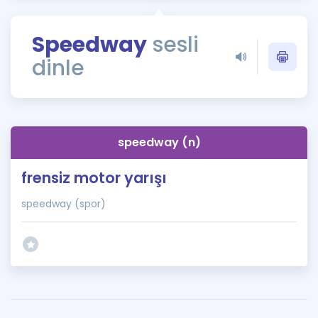
Puan Hesaplama
Speedway
sesli
Rehberlik Aracı
dinle
ÖSYM Sınav Takvimi
Kampanyalar
Blog
speedway (n)
İngilizce Gramer
frensiz motor yarışı
speedway (spor)