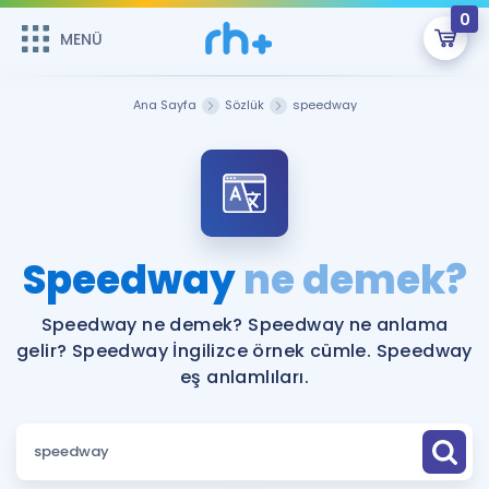
0
MENÜ
MENÜ
Üye Girişi
Ana Sayfa
Sözlük
speedway
Online Dersler
Sepetin Şu An Boş.
Çalışma Paketleri
Remzi Hoca ile seni sınava hazırlayacak onlarca eğitim seni
bekliyor!
Kitaplar ve Kaynaklar
GİRİŞ YAP
Speedway
ne demek?
Katılımcı Görüşleri
Şifremi Hatırlamıyorum
Speedway ne demek? Speedway ne anlama
gelir? Speedway İngilizce örnek cümle. Speedway
ÜYE DEĞİLİM
Faydalı Araçlar
eş anlamlıları.
Ücretsiz Kaynaklar
Blog
İngilizce Gramer
Hakkımızda
Kariyer
Sözlük
Soru & Cevap
İletişim