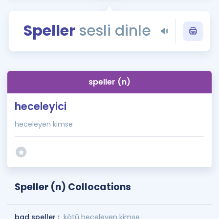
Puan Hesaplama
Speller
sesli dinle
Rehberlik Aracı
ÖSYM Sınav Takvimi
Kampanyalar
speller (n)
Blog
heceleyici
İngilizce Gramer
heceleyen kimse
Speller (n) Collocations
bad speller :
kötü heceleyen kimse