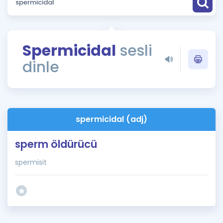
Puan Hesaplama
Rehberlik Aracı
Spermicidal
sesli
ÖSYM Sınav Takvimi
dinle
Kampanyalar
Blog
spermicidal (adj)
İngilizce Gramer
sperm öldürücü
spermisit