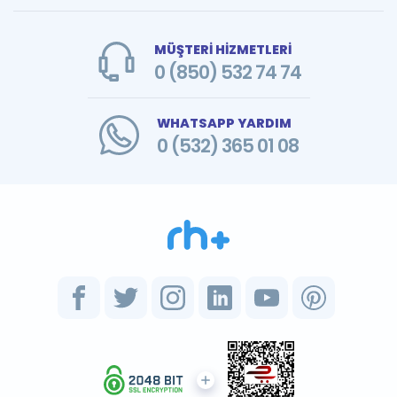
MÜŞTERİ HİZMETLERİ
0 (850) 532 74 74
WHATSAPP YARDIM
0 (532) 365 01 08