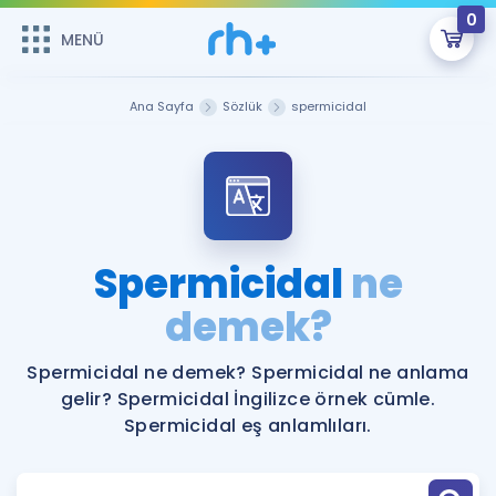
0
MENÜ
MENÜ
Üye Girişi
Ana Sayfa
Sözlük
spermicidal
Online Dersler
Sepetin Şu An Boş.
Çalışma Paketleri
Remzi Hoca ile seni sınava hazırlayacak onlarca eğitim seni
bekliyor!
Kitaplar ve Kaynaklar
GİRİŞ YAP
Spermicidal
ne
Katılımcı Görüşleri
demek?
Şifremi Hatırlamıyorum
ÜYE DEĞİLİM
Faydalı Araçlar
Spermicidal ne demek? Spermicidal ne anlama
gelir? Spermicidal İngilizce örnek cümle.
Ücretsiz Kaynaklar
Blog
İngilizce Gramer
Spermicidal eş anlamlıları.
Hakkımızda
Kariyer
Sözlük
Soru & Cevap
İletişim