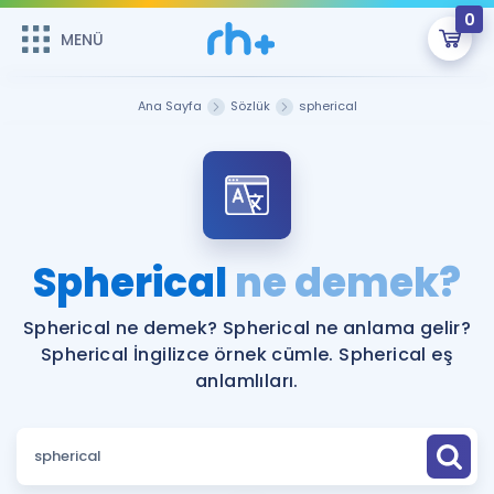
0
MENÜ
MENÜ
Üye Girişi
Ana Sayfa
Sözlük
spherical
Online Dersler
Sepetin Şu An Boş.
Çalışma Paketleri
Remzi Hoca ile seni sınava hazırlayacak onlarca eğitim seni
bekliyor!
Kitaplar ve Kaynaklar
GİRİŞ YAP
Spherical
ne demek?
Katılımcı Görüşleri
Şifremi Hatırlamıyorum
Spherical ne demek? Spherical ne anlama gelir?
Spherical İngilizce örnek cümle. Spherical eş
ÜYE DEĞİLİM
Faydalı Araçlar
anlamlıları.
Ücretsiz Kaynaklar
Blog
İngilizce Gramer
Hakkımızda
Kariyer
Sözlük
Soru & Cevap
İletişim