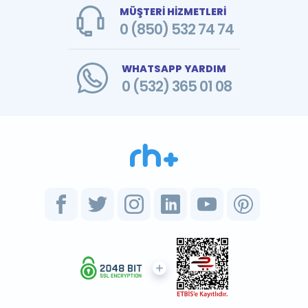
MÜŞTERİ HİZMETLERİ
0 (850) 532 74 74
WHATSAPP YARDIM
0 (532) 365 01 08