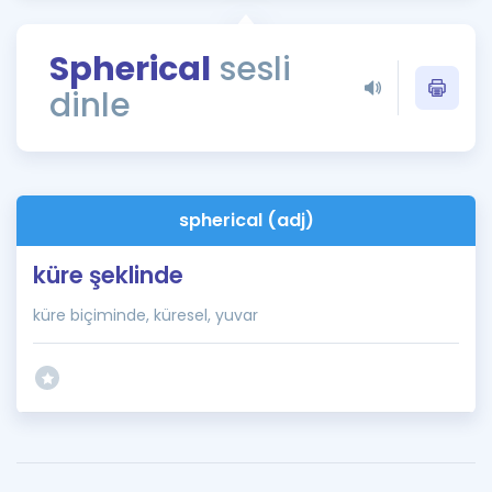
Puan Hesaplama
Spherical
sesli
Rehberlik Aracı
dinle
ÖSYM Sınav Takvimi
Kampanyalar
Blog
spherical (adj)
İngilizce Gramer
küre şeklinde
küre biçiminde, küresel, yuvar