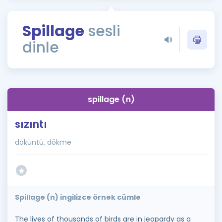
Puan Hesaplama
Spillage
sesli
Rehberlik Aracı
dinle
ÖSYM Sınav Takvimi
Kampanyalar
Blog
spillage (n)
İngilizce Gramer
sızıntı
döküntü, dökme
Spillage (n) ingilizce örnek cümle
The lives of thousands of birds are in jeopardy as a