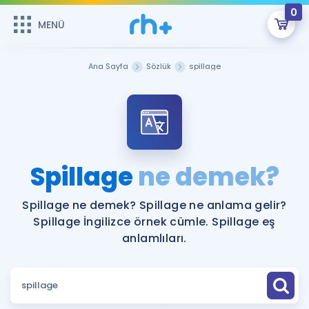
0
MENÜ
MENÜ
Üye Girişi
Ana Sayfa
Sözlük
spillage
Online Dersler
Sepetin Şu An Boş.
Çalışma Paketleri
Remzi Hoca ile seni sınava hazırlayacak onlarca eğitim seni
bekliyor!
Kitaplar ve Kaynaklar
GİRİŞ YAP
Spillage
ne demek?
Katılımcı Görüşleri
Şifremi Hatırlamıyorum
Spillage ne demek? Spillage ne anlama gelir?
Spillage İngilizce örnek cümle. Spillage eş
ÜYE DEĞİLİM
Faydalı Araçlar
anlamlıları.
Ücretsiz Kaynaklar
Blog
İngilizce Gramer
Hakkımızda
Kariyer
Sözlük
Soru & Cevap
İletişim