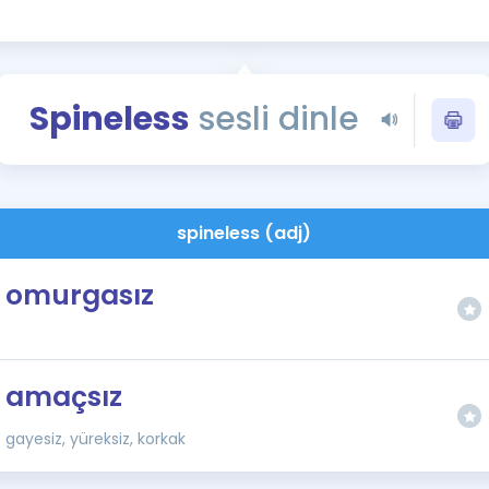
Kampanyalar
Eğitim ve Kitaplar
Blog
Spineless
sesli dinle
YDS - YÖKDİL Tüm S
İngilizce Gram
İngilizce Gramer
spineless (adj)
omurgasız
amaçsız
gayesiz, yüreksiz, korkak