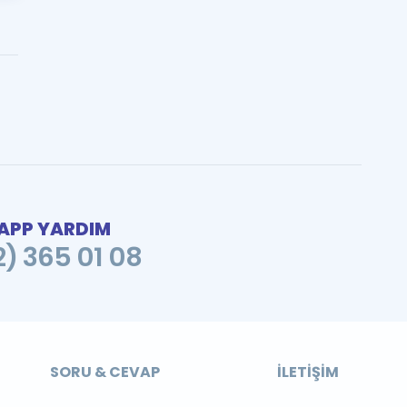
PP YARDIM
2) 365 01 08
SORU & CEVAP
İLETIŞIM