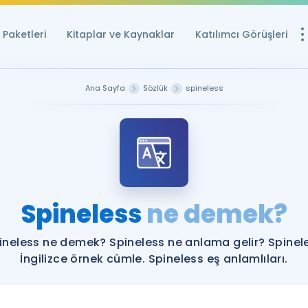
Paketleri
Kitaplar ve Kaynaklar
Katılımcı Görüşleri
Ücretsiz Kayna
Ana Sayfa
Sözlük
spineless
YDS ve YÖKDİL içi
Sözlük
İngilizce Sınavları
Puan Hesapla
Spineless
ne demek?
YDS ve YÖKDİL P
Remz
Rehberlik Aracı
ineless ne demek? Spineless ne anlama gelir? Spinel
YDS ve YÖKDİL'e H
İngilizce örnek cümle. Spineless eş anlamlıları.
ÖSYM Sınav Ta
Tüm ÖSYM Sınavl