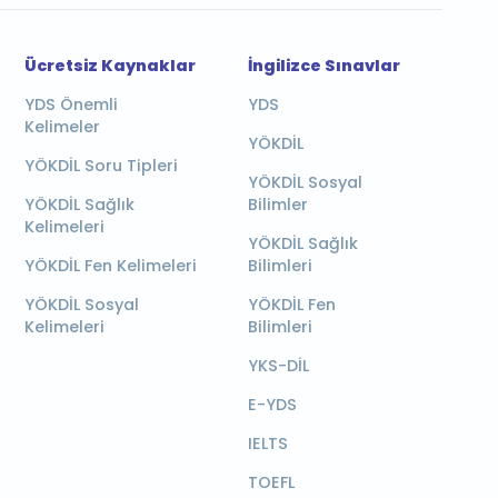
Ücretsiz Kaynaklar
İngilizce Sınavlar
YDS Önemli
YDS
Kelimeler
YÖKDİL
YÖKDİL Soru Tipleri
YÖKDİL Sosyal
YÖKDİL Sağlık
Bilimler
Kelimeleri
YÖKDİL Sağlık
YÖKDİL Fen Kelimeleri
Bilimleri
YÖKDİL Sosyal
YÖKDİL Fen
Kelimeleri
Bilimleri
YKS-DİL
E-YDS
IELTS
TOEFL