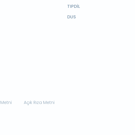
TIPDİL
DUS
 Metni
Açık Rıza Metni