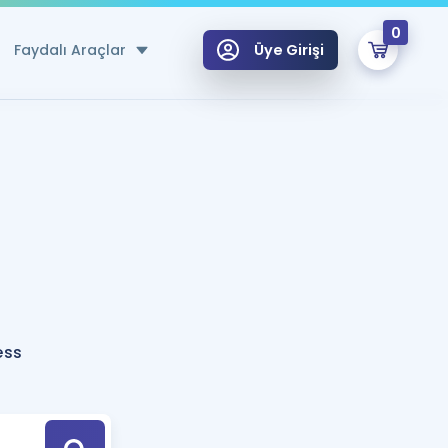
0
Faydalı Araçlar
Üye Girişi
klar
n Ücretsiz Kaynaklar
 için Özel Sözlük
Sepetin Şu An Boş.
ma
uan Hesaplama Aracı
i Hoca ile seni sınava hazırlayacak onlarca eğitim seni bekliyor!
Şifremi Hatırlamıyorum
GİRİŞ YAP
ess
azırlananlar için Öneriler
kvimi
ÜYE DEĞİLİM
arı Tek Takvimde