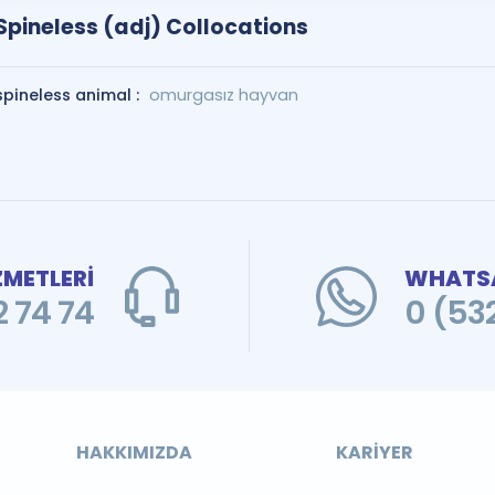
Spineless (adj) Collocations
spineless animal :
omurgasız hayvan
ZMETLERİ
WHATSA
 74 74
0 (53
HAKKIMIZDA
KARIYER