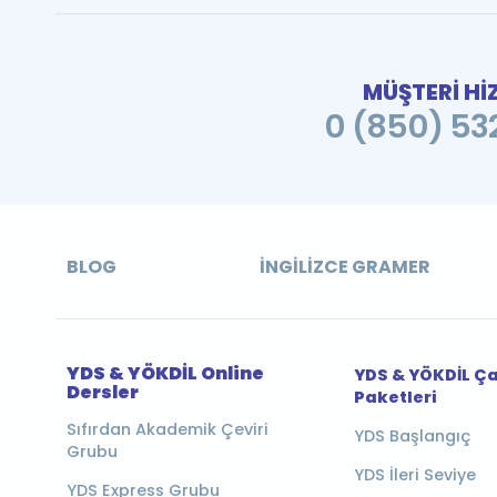
MÜŞTERİ Hİ
0 (850) 532
BLOG
İNGILIZCE GRAMER
YDS & YÖKDİL Online
YDS & YÖKDİL Ç
Dersler
Paketleri
Sıfırdan Akademik Çeviri
YDS Başlangıç
Grubu
YDS İleri Seviye
YDS Express Grubu