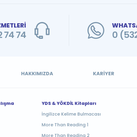
ZMETLERİ
WHATSA
 74 74
0 (53
HAKKIMIZDA
KARIYER
alışma
YDS & YÖKDİL Kitapları
İngilizce Kelime Bulmacası
More Than Reading 1
More Than Reading 2