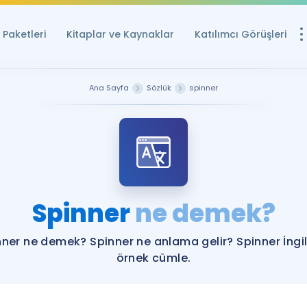
Paketleri
Kitaplar ve Kaynaklar
Katılımcı Görüşleri
Ücretsiz Kayna
Ana Sayfa
Sözlük
spinner
YDS ve YÖKDİL içi
Sözlük
İngilizce Sınavları
Puan Hesapla
Spinner
ne demek?
YDS ve YÖKDİL P
Remz
Rehberlik Aracı
nner ne demek? Spinner ne anlama gelir? Spinner İngil
YDS ve YÖKDİL'e H
örnek cümle.
ÖSYM Sınav Ta
Tüm ÖSYM Sınavl