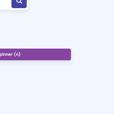
a Özel Fırsatlar
ınavlarla İlgili Haberler
er
 ve Konu Anlatımı
pinner (n)