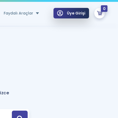
0
Faydalı Araçlar
Üye Girişi
klar
n Ücretsiz Kaynaklar
 için Özel Sözlük
Sepetin Şu An Boş.
ma
uan Hesaplama Aracı
i Hoca ile seni sınava hazırlayacak onlarca eğitim seni bekliyor!
Şifremi Hatırlamıyorum
GİRİŞ YAP
izce
azırlananlar için Öneriler
kvimi
ÜYE DEĞİLİM
arı Tek Takvimde