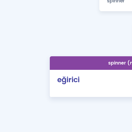
spinner (
eğirici