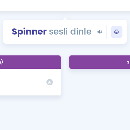
Kampanyalar
Eğitim ve Kitaplar
Blog
Spinner
sesli dinle
YDS - YÖKDİL Tüm S
İngilizce Gram
İngilizce Gramer
n)
s