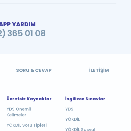
PP YARDIM
2) 365 01 08
SORU & CEVAP
İLETIŞIM
Ücretsiz Kaynaklar
İngilizce Sınavlar
YDS Önemli
YDS
Kelimeler
YÖKDİL
YÖKDİL Soru Tipleri
YÖKDİL Sosyal