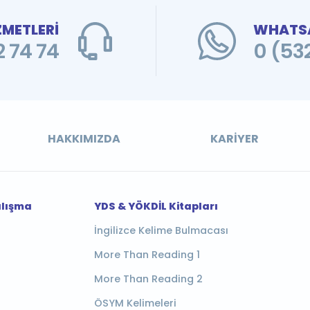
ZMETLERİ
WHATSA
 74 74
0 (53
HAKKIMIZDA
KARIYER
alışma
YDS & YÖKDİL Kitapları
İngilizce Kelime Bulmacası
More Than Reading 1
More Than Reading 2
ÖSYM Kelimeleri