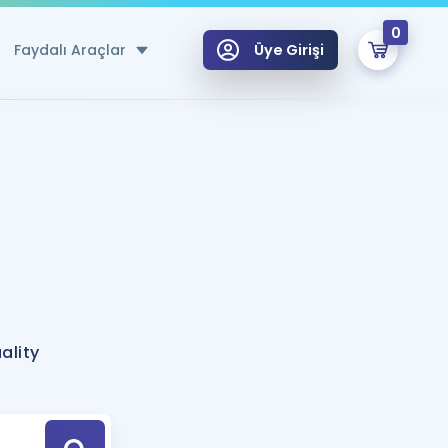
0
Faydalı Araçlar
Üye Girişi
klar
n Ücretsiz Kaynaklar
 için Özel Sözlük
Sepetin Şu An Boş.
ma
uan Hesaplama Aracı
i Hoca ile seni sınava hazırlayacak onlarca eğitim seni bekliyor!
Şifremi Hatırlamıyorum
GİRİŞ YAP
ality
azırlananlar için Öneriler
kvimi
ÜYE DEĞİLİM
arı Tek Takvimde