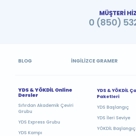
MÜŞTERİ Hİ
0 (850) 532
BLOG
İNGILIZCE GRAMER
YDS & YÖKDİL Online
YDS & YÖKDİL Ç
Dersler
Paketleri
Sıfırdan Akademik Çeviri
YDS Başlangıç
Grubu
YDS İleri Seviye
YDS Express Grubu
YÖKDİL Başlangıç
YDS Kampı