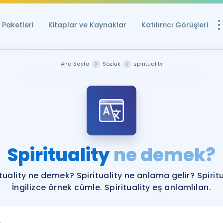
Paketleri
Kitaplar ve Kaynaklar
Katılımcı Görüşleri
Ücretsiz Kayna
Ana Sayfa
Sözlük
spirituality
YDS ve YÖKDİL içi
Sözlük
İngilizce Sınavları
Puan Hesapla
Spirituality
ne demek?
YDS ve YÖKDİL P
Remz
Rehberlik Aracı
ituality ne demek? Spirituality ne anlama gelir? Spiritu
YDS ve YÖKDİL'e H
İngilizce örnek cümle. Spirituality eş anlamlıları.
ÖSYM Sınav Ta
Tüm ÖSYM Sınavl