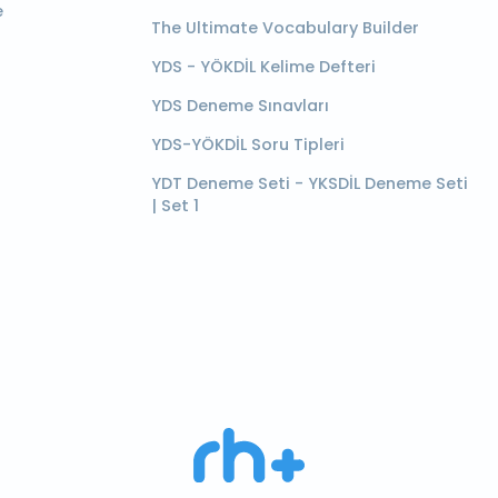
e
The Ultimate Vocabulary Builder
YDS - YÖKDİL Kelime Defteri
YDS Deneme Sınavları
YDS-YÖKDİL Soru Tipleri
YDT Deneme Seti - YKSDİL Deneme Seti
| Set 1