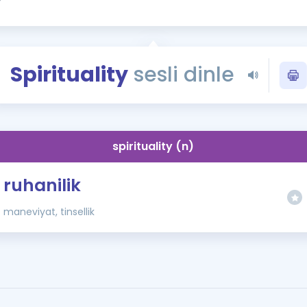
Kampanyalar
Eğitim ve Kitaplar
Blog
Spirituality
sesli dinle
YDS - YÖKDİL Tüm S
İngilizce Gram
İngilizce Gramer
spirituality (n)
ruhanilik
maneviyat, tinsellik