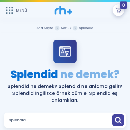
0
MENÜ
MENÜ
Üye Girişi
Ana Sayfa
Sözlük
splendid
Online Dersler
Sepetin Şu An Boş.
Çalışma Paketleri
Remzi Hoca ile seni sınava hazırlayacak onlarca eğitim seni
bekliyor!
Kitaplar ve Kaynaklar
GİRİŞ YAP
Splendid
ne demek?
Katılımcı Görüşleri
Şifremi Hatırlamıyorum
Splendid ne demek? Splendid ne anlama gelir?
Splendid İngilizce örnek cümle. Splendid eş
ÜYE DEĞİLİM
Faydalı Araçlar
anlamlıları.
Ücretsiz Kaynaklar
Blog
İngilizce Gramer
Hakkımızda
Kariyer
Sözlük
Soru & Cevap
İletişim