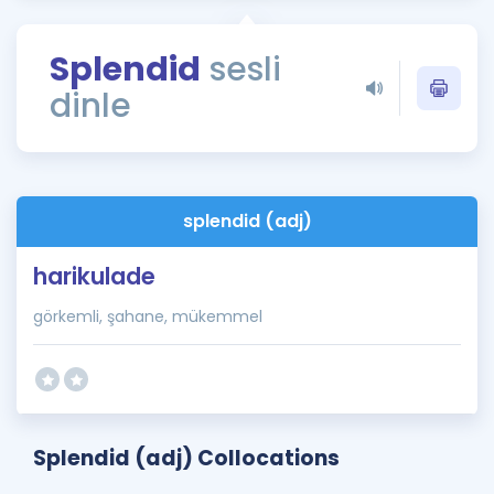
Puan Hesaplama
Splendid
sesli
Rehberlik Aracı
dinle
ÖSYM Sınav Takvimi
Kampanyalar
Blog
splendid (adj)
İngilizce Gramer
harikulade
görkemli, şahane, mükemmel
Splendid (adj) Collocations