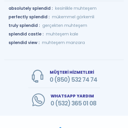
absolutely splendid :
kesinlikle muhteşem
perfectly splendid :
mükemmel görkemli
truly splendid :
gerçekten muhteşem
splendid castle :
muhteşem kale
splendid view :
muhteşem manzara
MÜŞTERİ HİZMETLERİ
0 (850) 532 74 74
WHATSAPP YARDIM
0 (532) 365 01 08