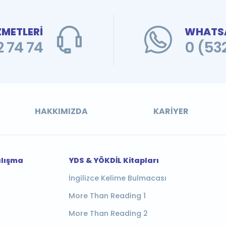
ZMETLERİ
WHATSA
 74 74
0 (53
HAKKIMIZDA
KARIYER
alışma
YDS & YÖKDİL Kitapları
İngilizce Kelime Bulmacası
More Than Reading 1
More Than Reading 2