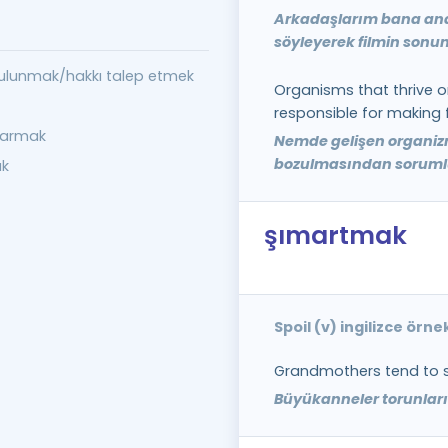
Arkadaşlarım bana ana
söyleyerek filmin sonu
ulunmak/hakkı talep etmek
Organisms that thrive o
responsible for making fr
ıkarmak
Nemde gelişen organizm
bozulmasından soruml
ak
şımartmak
Spoil (v) ingilizce örn
Grandmothers tend to sp
Büyükanneler torunları