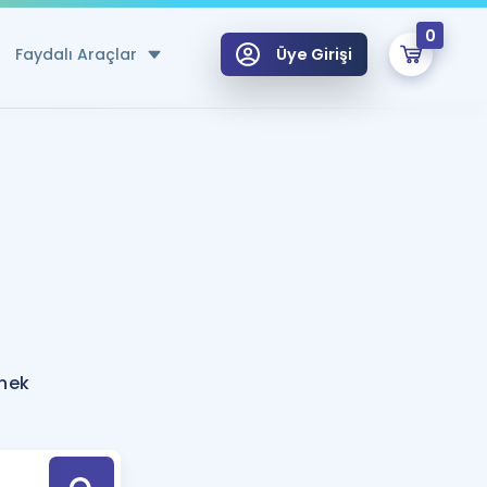
0
Faydalı Araçlar
Üye Girişi
klar
n Ücretsiz Kaynaklar
 için Özel Sözlük
Sepetin Şu An Boş.
ma
uan Hesaplama Aracı
i Hoca ile seni sınava hazırlayacak onlarca eğitim seni bekliyor!
Şifremi Hatırlamıyorum
GİRİŞ YAP
rnek
azırlananlar için Öneriler
kvimi
ÜYE DEĞİLİM
arı Tek Takvimde