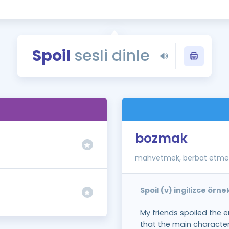
Kampanyalar
Eğitim ve Kitaplar
Blog
Spoil
sesli dinle
YDS - YÖKDİL Tüm S
İngilizce Gram
İngilizce Gramer
bozmak
mahvetmek, berbat etme
Spoil (v) ingilizce örn
My friends spoiled the 
that the main character