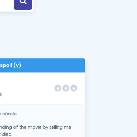
a Özel Fırsatlar
ınavlarla İlgili Haberler
er
 ve Konu Anlatımı
spoil (v)
k
ek cümle
ending of the movie by telling me
 died.