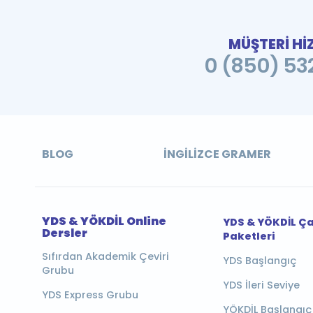
MÜŞTERİ Hİ
0 (850) 532
BLOG
İNGILIZCE GRAMER
YDS & YÖKDİL Online
YDS & YÖKDİL Ç
Dersler
Paketleri
Sıfırdan Akademik Çeviri
YDS Başlangıç
Grubu
YDS İleri Seviye
YDS Express Grubu
YÖKDİL Başlangıç