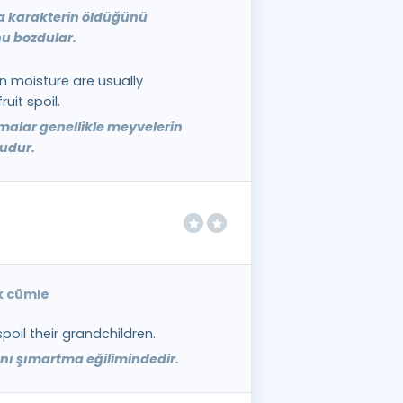
 karakterin öldüğünü
nu bozdular.
n moisture are usually
uit spoil.
alar genellikle meyvelerin
udur.
ek cümle
oil their grandchildren.
nı şımartma eğilimindedir.