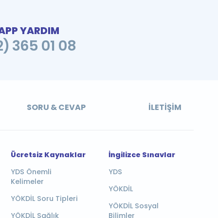
PP YARDIM
2) 365 01 08
SORU & CEVAP
İLETIŞIM
Ücretsiz Kaynaklar
İngilizce Sınavlar
YDS Önemli
YDS
Kelimeler
YÖKDİL
YÖKDİL Soru Tipleri
YÖKDİL Sosyal
YÖKDİL Sağlık
Bilimler