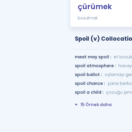
çürümek
bozulmak
Spoil (v) Collocati
meat may spoil :
et bozula
spoil atmosphere :
havay
spoil ballot :
oylamayı geç
spoil chance :
şansı berb
spoil a child :
çocuğu şım
15 Örnek daha