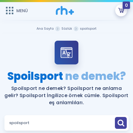
0
MENÜ
MENÜ
Üye Girişi
Ana Sayfa
Sözlük
spoilsport
Online Dersler
Sepetin Şu An Boş.
Çalışma Paketleri
Remzi Hoca ile seni sınava hazırlayacak onlarca eğitim seni
bekliyor!
Kitaplar ve Kaynaklar
GİRİŞ YAP
Spoilsport
ne demek?
Katılımcı Görüşleri
Şifremi Hatırlamıyorum
Spoilsport ne demek? Spoilsport ne anlama
gelir? Spoilsport İngilizce örnek cümle. Spoilsport
ÜYE DEĞİLİM
Faydalı Araçlar
eş anlamlıları.
Ücretsiz Kaynaklar
Blog
İngilizce Gramer
Hakkımızda
Kariyer
Sözlük
Soru & Cevap
İletişim