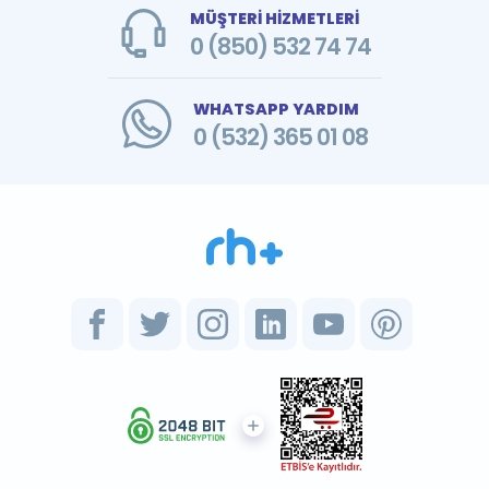
MÜŞTERİ HİZMETLERİ
0 (850) 532 74 74
WHATSAPP YARDIM
0 (532) 365 01 08