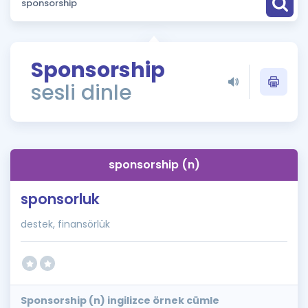
Puan Hesaplama
Rehberlik Aracı
Sponsorship
ÖSYM Sınav Takvimi
sesli dinle
Kampanyalar
Blog
sponsorship (n)
İngilizce Gramer
sponsorluk
destek, finansörlük
Sponsorship (n) ingilizce örnek cümle