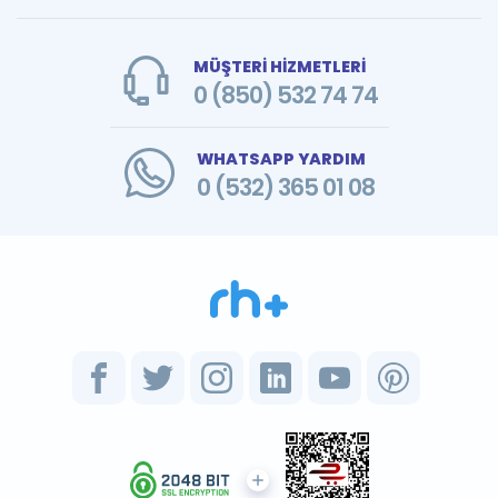
MÜŞTERİ HİZMETLERİ
0 (850) 532 74 74
WHATSAPP YARDIM
0 (532) 365 01 08