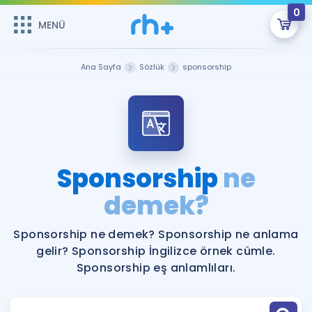
0
MENÜ
MENÜ
Üye Girişi
Ana Sayfa
Sözlük
sponsorship
Online Dersler
Sepetin Şu An Boş.
Çalışma Paketleri
Remzi Hoca ile seni sınava hazırlayacak onlarca eğitim seni
bekliyor!
Kitaplar ve Kaynaklar
GİRİŞ YAP
Sponsorship
ne
Katılımcı Görüşleri
demek?
Şifremi Hatırlamıyorum
ÜYE DEĞİLİM
Faydalı Araçlar
Sponsorship ne demek? Sponsorship ne anlama
gelir? Sponsorship İngilizce örnek cümle.
Ücretsiz Kaynaklar
Blog
İngilizce Gramer
Sponsorship eş anlamlıları.
Hakkımızda
Kariyer
Sözlük
Soru & Cevap
İletişim