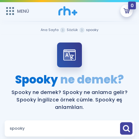
0
MENÜ
MENÜ
Üye Girişi
Ana Sayfa
Sözlük
spooky
Online Dersler
Sepetin Şu An Boş.
Çalışma Paketleri
Remzi Hoca ile seni sınava hazırlayacak onlarca eğitim seni
bekliyor!
Kitaplar ve Kaynaklar
GİRİŞ YAP
Spooky
ne demek?
Katılımcı Görüşleri
Şifremi Hatırlamıyorum
Spooky ne demek? Spooky ne anlama gelir?
Spooky İngilizce örnek cümle. Spooky eş
ÜYE DEĞİLİM
Faydalı Araçlar
anlamlıları.
Ücretsiz Kaynaklar
Blog
İngilizce Gramer
Hakkımızda
Kariyer
Sözlük
Soru & Cevap
İletişim