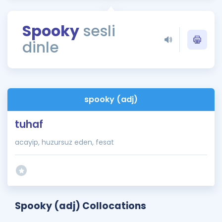
Puan Hesaplama
Spooky
sesli
Rehberlik Aracı
dinle
ÖSYM Sınav Takvimi
Kampanyalar
Blog
spooky (adj)
İngilizce Gramer
tuhaf
acayip, huzursuz eden, fesat
Spooky (adj) Collocations