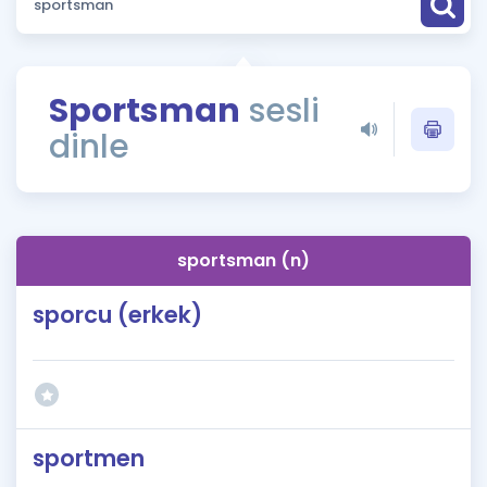
Puan Hesaplama
Rehberlik Aracı
Sportsman
sesli
ÖSYM Sınav Takvimi
dinle
Kampanyalar
Blog
sportsman (n)
İngilizce Gramer
sporcu (erkek)
sportmen