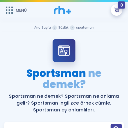
0
MENÜ
MENÜ
Üye Girişi
Ana Sayfa
Sözlük
sportsman
Online Dersler
Sepetin Şu An Boş.
Çalışma Paketleri
Remzi Hoca ile seni sınava hazırlayacak onlarca eğitim seni
bekliyor!
Kitaplar ve Kaynaklar
GİRİŞ YAP
Sportsman
ne
Katılımcı Görüşleri
demek?
Şifremi Hatırlamıyorum
ÜYE DEĞİLİM
Faydalı Araçlar
Sportsman ne demek? Sportsman ne anlama
gelir? Sportsman İngilizce örnek cümle.
Ücretsiz Kaynaklar
Blog
İngilizce Gramer
Sportsman eş anlamlıları.
Hakkımızda
Kariyer
Sözlük
Soru & Cevap
İletişim