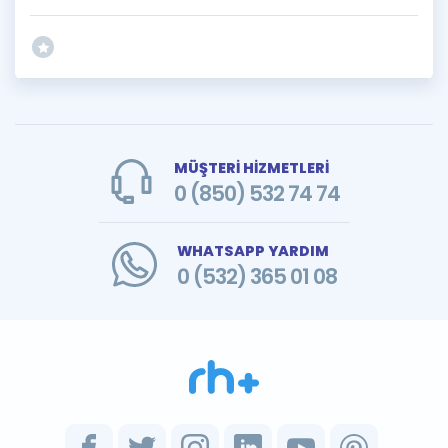
MÜŞTERİ HİZMETLERİ
0 (850) 532 74 74
WHATSAPP YARDIM
0 (532) 365 01 08