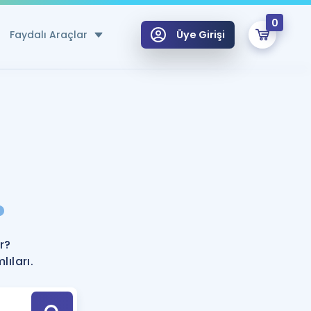
0
Faydalı Araçlar
Üye Girişi
klar
n Ücretsiz Kaynaklar
 için Özel Sözlük
Sepetin Şu An Boş.
ma
?
uan Hesaplama Aracı
i Hoca ile seni sınava hazırlayacak onlarca eğitim seni bekliyor!
Şifremi Hatırlamıyorum
GİRİŞ YAP
r?
azırlananlar için Öneriler
ıları.
kvimi
ÜYE DEĞİLİM
arı Tek Takvimde