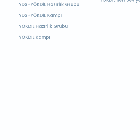
YÖKDİL İleri Seviy
YDS+YÖKDİL Hazırlık Grubu
YDS+YÖKDİL Kampı
YÖKDİL Hazırlık Grubu
YÖKDİL Kampı