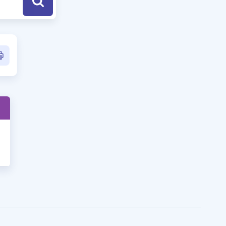
a Özel Fırsatlar
ınavlarla İlgili Haberler
er
 ve Konu Anlatımı