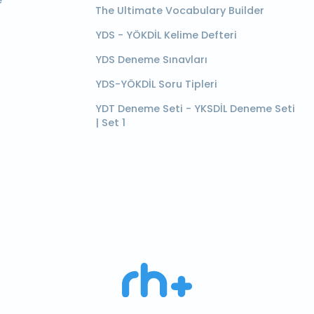
e
The Ultimate Vocabulary Builder
YDS - YÖKDİL Kelime Defteri
YDS Deneme Sınavları
YDS-YÖKDİL Soru Tipleri
YDT Deneme Seti - YKSDİL Deneme Seti
| Set 1