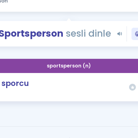
Kampanyalar
Eğitim ve Kitaplar
Blog
Sportsperson
sesli dinle
YDS - YÖKDİL Tüm S
İngilizce Gram
İngilizce Gramer
sportsperson (n)
sporcu