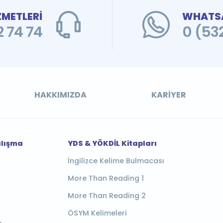
ZMETLERİ
WHATSA
 74 74
0 (53
HAKKIMIZDA
KARIYER
alışma
YDS & YÖKDİL Kitapları
İngilizce Kelime Bulmacası
More Than Reading 1
More Than Reading 2
ÖSYM Kelimeleri