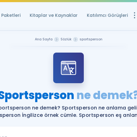
Paketleri
Kitaplar ve Kaynaklar
Katılımcı Görüşleri
Ücretsiz Kayna
Ana Sayfa
Sözlük
sportsperson
YDS ve YÖKDİL içi
Sözlük
İngilizce Sınavları
Puan Hesapla
Sportsperson
ne demek
YDS ve YÖKDİL P
Remz
Rehberlik Aracı
portsperson ne demek? Sportsperson ne anlama geli
YDS ve YÖKDİL'e H
sperson İngilizce örnek cümle. Sportsperson eş anlaml
ÖSYM Sınav Ta
Tüm ÖSYM Sınavl