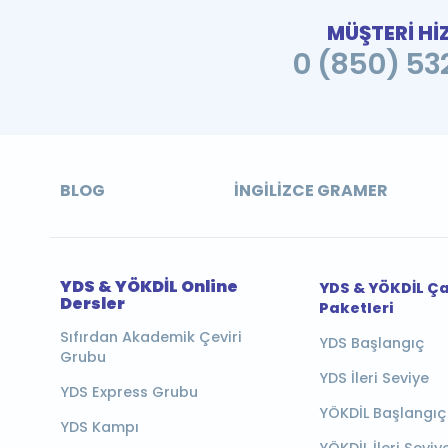
MÜŞTERİ Hİ
0 (850) 532
BLOG
İNGILIZCE GRAMER
YDS & YÖKDİL Online
YDS & YÖKDİL Ç
Dersler
Paketleri
Sıfırdan Akademik Çeviri
YDS Başlangıç
Grubu
YDS İleri Seviye
YDS Express Grubu
YÖKDİL Başlangıç
YDS Kampı