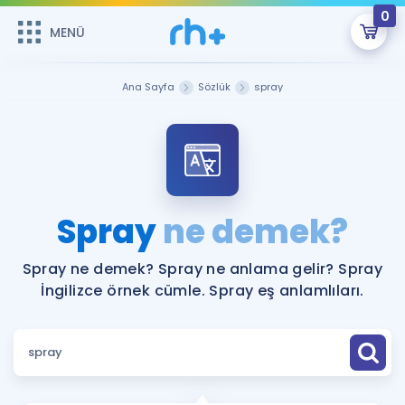
0
MENÜ
MENÜ
Üye Girişi
Ana Sayfa
Sözlük
spray
Online Dersler
Sepetin Şu An Boş.
Çalışma Paketleri
Remzi Hoca ile seni sınava hazırlayacak onlarca eğitim seni
bekliyor!
Kitaplar ve Kaynaklar
GİRİŞ YAP
Spray
ne demek?
Katılımcı Görüşleri
Şifremi Hatırlamıyorum
Spray ne demek? Spray ne anlama gelir? Spray
İngilizce örnek cümle. Spray eş anlamlıları.
ÜYE DEĞİLİM
Faydalı Araçlar
Ücretsiz Kaynaklar
Blog
İngilizce Gramer
Hakkımızda
Kariyer
Sözlük
Soru & Cevap
İletişim