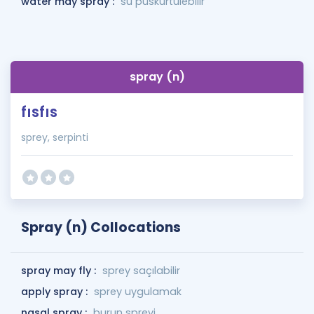
water may spray :
su püskürtülebilir
spray (n)
fısfıs
sprey, serpinti
Spray (n) Collocations
spray may fly :
sprey saçılabilir
apply spray :
sprey uygulamak
nasal spray :
burun spreyi