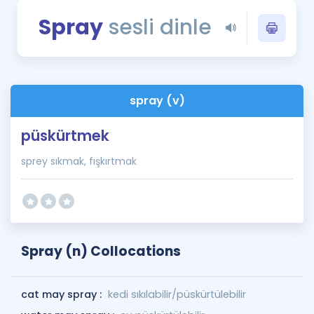
Puan Hesaplama
Spray
sesli dinle
Rehberlik Aracı
ÖSYM Sınav Takvimi
spray (v)
Kampanyalar
püskürtmek
Blog
sprey sıkmak, fışkırtmak
İngilizce Gramer
Spray (n) Collocations
cat may spray :
kedi sıkılabilir/püskürtülebilir