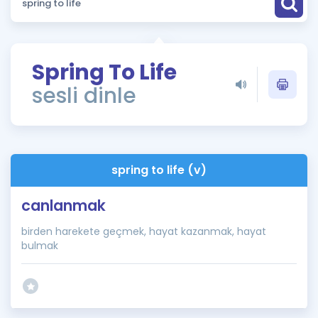
Puan Hesaplama
Rehberlik Aracı
Spring To Life
ÖSYM Sınav Takvimi
sesli dinle
Kampanyalar
Blog
spring to life (v)
İngilizce Gramer
canlanmak
birden harekete geçmek, hayat kazanmak, hayat
bulmak