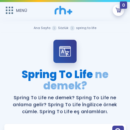
0
MENÜ
MENÜ
Üye Girişi
Ana Sayfa
Sözlük
spring to life
Online Dersler
Sepetin Şu An Boş.
Çalışma Paketleri
Remzi Hoca ile seni sınava hazırlayacak onlarca eğitim seni
bekliyor!
Kitaplar ve Kaynaklar
GİRİŞ YAP
Spring To Life
ne
Katılımcı Görüşleri
demek?
Şifremi Hatırlamıyorum
ÜYE DEĞİLİM
Faydalı Araçlar
Spring To Life ne demek? Spring To Life ne
anlama gelir? Spring To Life İngilizce örnek
Ücretsiz Kaynaklar
Blog
İngilizce Gramer
cümle. Spring To Life eş anlamlıları.
Hakkımızda
Kariyer
Sözlük
Soru & Cevap
İletişim