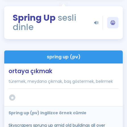
Puan Hesaplama
Spring Up
sesli
Rehberlik Aracı
dinle
ÖSYM Sınav Takvimi
Kampanyalar
Blog
spring up (pv)
İngilizce Gramer
ortaya çıkmak
türemek, meydana çıkmak, baş göstermek, belirmek
Spring up (pv) ingilizce örnek cümle
Skyscrapers sprung up amid old buildings all over