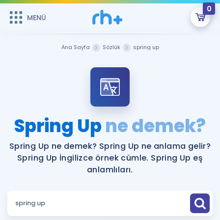
0
MENÜ
MENÜ
Üye Girişi
Ana Sayfa
Sözlük
spring up
Online Dersler
Sepetin Şu An Boş.
Çalışma Paketleri
Remzi Hoca ile seni sınava hazırlayacak onlarca eğitim seni
bekliyor!
Kitaplar ve Kaynaklar
GİRİŞ YAP
Spring Up
ne demek?
Katılımcı Görüşleri
Şifremi Hatırlamıyorum
Spring Up ne demek? Spring Up ne anlama gelir?
Spring Up İngilizce örnek cümle. Spring Up eş
ÜYE DEĞİLİM
Faydalı Araçlar
anlamlıları.
Ücretsiz Kaynaklar
Blog
İngilizce Gramer
Hakkımızda
Kariyer
Sözlük
Soru & Cevap
İletişim