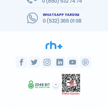
0 (850) 532 74 74
WHATSAPP YARDIM
0 (532) 365 01 08