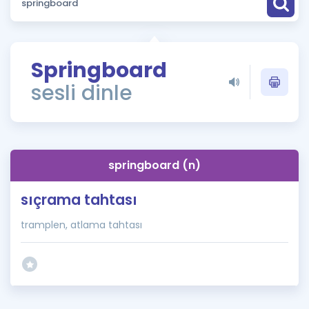
Puan Hesaplama
Rehberlik Aracı
Springboard
ÖSYM Sınav Takvimi
sesli dinle
Kampanyalar
Blog
springboard (n)
İngilizce Gramer
sıçrama tahtası
tramplen, atlama tahtası