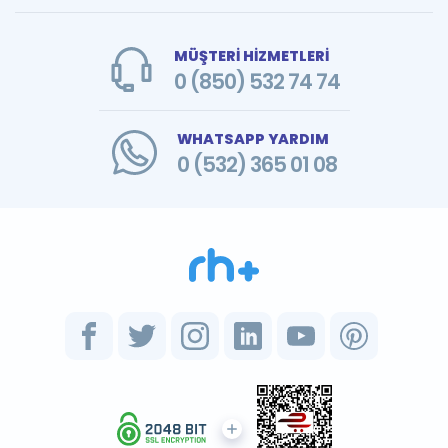
MÜŞTERİ HİZMETLERİ
0 (850) 532 74 74
WHATSAPP YARDIM
0 (532) 365 01 08