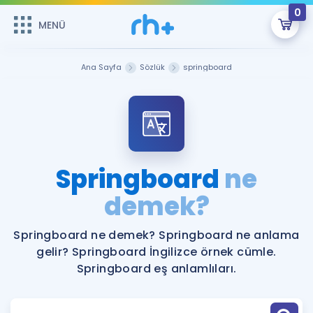
0
MENÜ
MENÜ
Üye Girişi
Ana Sayfa
Sözlük
springboard
Online Dersler
Sepetin Şu An Boş.
Çalışma Paketleri
Remzi Hoca ile seni sınava hazırlayacak onlarca eğitim seni
bekliyor!
Kitaplar ve Kaynaklar
GİRİŞ YAP
Springboard
ne
Katılımcı Görüşleri
demek?
Şifremi Hatırlamıyorum
ÜYE DEĞİLİM
Faydalı Araçlar
Springboard ne demek? Springboard ne anlama
gelir? Springboard İngilizce örnek cümle.
Ücretsiz Kaynaklar
Blog
İngilizce Gramer
Springboard eş anlamlıları.
Hakkımızda
Kariyer
Sözlük
Soru & Cevap
İletişim