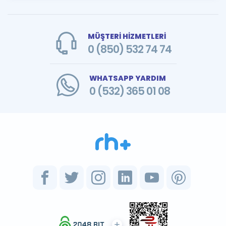
MÜŞTERİ HİZMETLERİ
0 (850) 532 74 74
WHATSAPP YARDIM
0 (532) 365 01 08