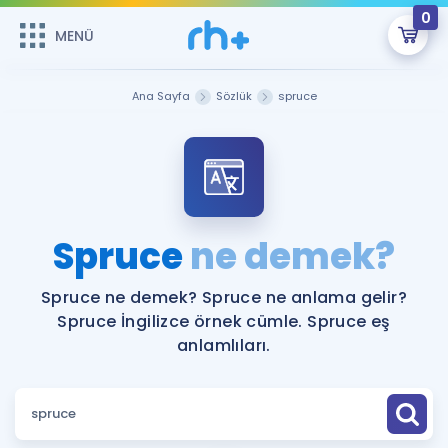
0
MENÜ
MENÜ
Üye Girişi
Ana Sayfa
Sözlük
spruce
Online Dersler
Sepetin Şu An Boş.
Çalışma Paketleri
Remzi Hoca ile seni sınava hazırlayacak onlarca eğitim seni
bekliyor!
Kitaplar ve Kaynaklar
GİRİŞ YAP
Spruce
ne demek?
Katılımcı Görüşleri
Şifremi Hatırlamıyorum
Spruce ne demek? Spruce ne anlama gelir?
Spruce İngilizce örnek cümle. Spruce eş
ÜYE DEĞİLİM
Faydalı Araçlar
anlamlıları.
Ücretsiz Kaynaklar
Blog
İngilizce Gramer
Hakkımızda
Kariyer
Sözlük
Soru & Cevap
İletişim