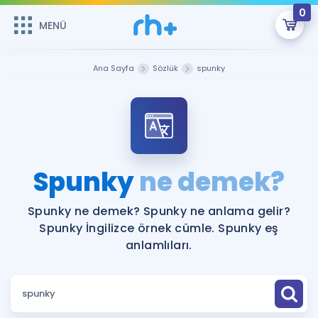
0
MENÜ
MENÜ
Üye Girişi
Ana Sayfa
Sözlük
spunky
Online Dersler
Sepetin Şu An Boş.
Çalışma Paketleri
Remzi Hoca ile seni sınava hazırlayacak onlarca eğitim seni
bekliyor!
Kitaplar ve Kaynaklar
GİRİŞ YAP
Spunky
ne demek?
Katılımcı Görüşleri
Şifremi Hatırlamıyorum
Spunky ne demek? Spunky ne anlama gelir?
Spunky İngilizce örnek cümle. Spunky eş
ÜYE DEĞİLİM
Faydalı Araçlar
anlamlıları.
Ücretsiz Kaynaklar
Blog
İngilizce Gramer
Hakkımızda
Kariyer
Sözlük
Soru & Cevap
İletişim