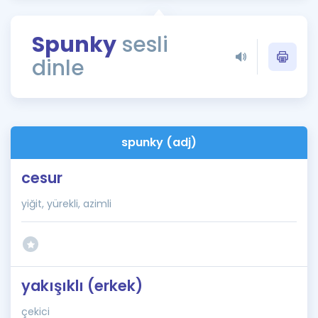
Puan Hesaplama
Spunky
sesli
Rehberlik Aracı
dinle
ÖSYM Sınav Takvimi
Kampanyalar
Blog
spunky (adj)
İngilizce Gramer
cesur
yiğit, yürekli, azimli
yakışıklı (erkek)
çekici