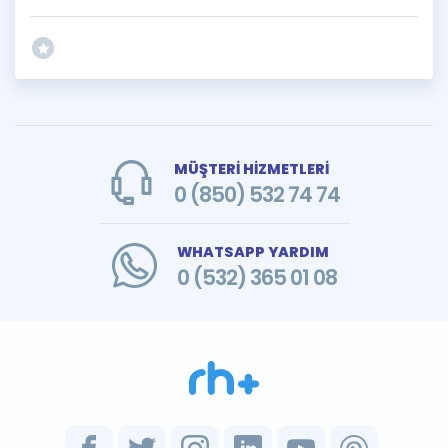
MÜŞTERİ HİZMETLERİ
0 (850) 532 74 74
WHATSAPP YARDIM
0 (532) 365 01 08