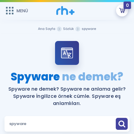
0
MENÜ
MENÜ
Üye Girişi
Ana Sayfa
Sözlük
spyware
Online Dersler
Sepetin Şu An Boş.
Çalışma Paketleri
Remzi Hoca ile seni sınava hazırlayacak onlarca eğitim seni
bekliyor!
Kitaplar ve Kaynaklar
GİRİŞ YAP
Spyware
ne demek?
Katılımcı Görüşleri
Şifremi Hatırlamıyorum
Spyware ne demek? Spyware ne anlama gelir?
Spyware İngilizce örnek cümle. Spyware eş
ÜYE DEĞİLİM
Faydalı Araçlar
anlamlıları.
Ücretsiz Kaynaklar
Blog
İngilizce Gramer
Hakkımızda
Kariyer
Sözlük
Soru & Cevap
İletişim