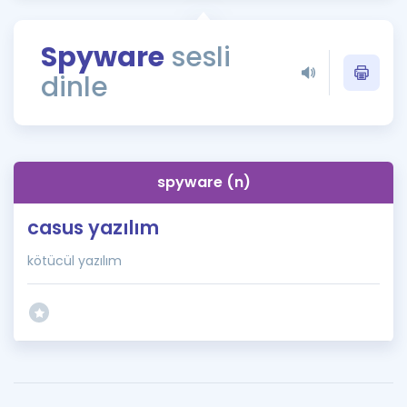
Puan Hesaplama
Spyware
sesli
Rehberlik Aracı
dinle
ÖSYM Sınav Takvimi
Kampanyalar
Blog
spyware (n)
İngilizce Gramer
casus yazılım
kötücül yazılım