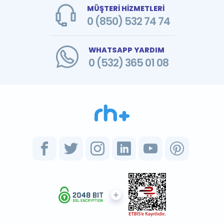
MÜŞTERİ HİZMETLERİ
0 (850) 532 74 74
WHATSAPP YARDIM
0 (532) 365 01 08