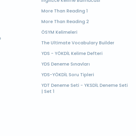
İngilizce Kelime Bulmacası
More Than Reading 1
More Than Reading 2
ÖSYM Kelimeleri
e
The Ultimate Vocabulary Builder
YDS - YÖKDİL Kelime Defteri
YDS Deneme Sınavları
YDS-YÖKDİL Soru Tipleri
YDT Deneme Seti - YKSDİL Deneme Seti
| Set 1