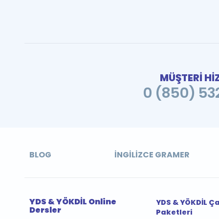
MÜŞTERİ Hİ
0 (850) 532
BLOG
İNGILIZCE GRAMER
YDS & YÖKDİL Online
YDS & YÖKDİL Ç
Dersler
Paketleri