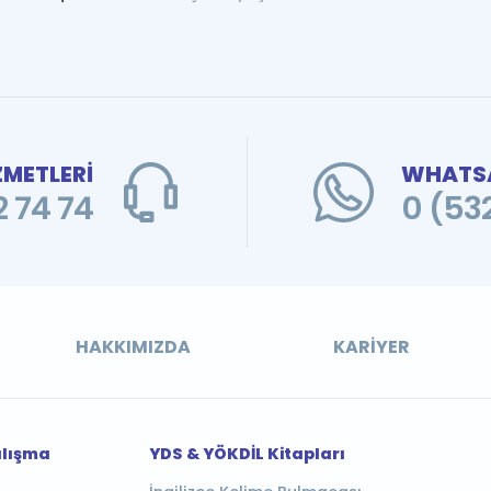
ZMETLERİ
WHATSA
 74 74
0 (53
HAKKIMIZDA
KARIYER
alışma
YDS & YÖKDİL Kitapları