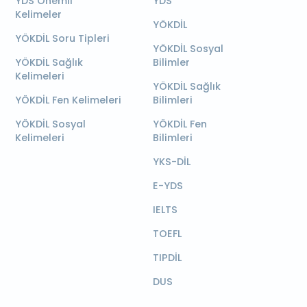
YDS Önemli
YDS
Kelimeler
YÖKDİL
YÖKDİL Soru Tipleri
YÖKDİL Sosyal
YÖKDİL Sağlık
Bilimler
Kelimeleri
YÖKDİL Sağlık
YÖKDİL Fen Kelimeleri
Bilimleri
YÖKDİL Sosyal
YÖKDİL Fen
Kelimeleri
Bilimleri
YKS-DİL
E-YDS
IELTS
TOEFL
TIPDİL
DUS