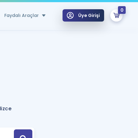
0
Faydalı Araçlar
Üye Girişi
klar
n Ücretsiz Kaynaklar
 için Özel Sözlük
Sepetin Şu An Boş.
ma
uan Hesaplama Aracı
i Hoca ile seni sınava hazırlayacak onlarca eğitim seni bekliyor!
Şifremi Hatırlamıyorum
GİRİŞ YAP
lizce
azırlananlar için Öneriler
kvimi
ÜYE DEĞİLİM
arı Tek Takvimde