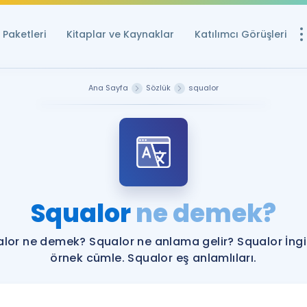
Paketleri
Kitaplar ve Kaynaklar
Katılımcı Görüşleri
Ücretsiz Kayna
Ana Sayfa
Sözlük
squalor
YDS ve YÖKDİL içi
Sözlük
İngilizce Sınavları
Puan Hesapla
Squalor
ne demek?
YDS ve YÖKDİL P
Remz
Rehberlik Aracı
lor ne demek? Squalor ne anlama gelir? Squalor İngi
YDS ve YÖKDİL'e H
örnek cümle. Squalor eş anlamlıları.
ÖSYM Sınav Ta
Tüm ÖSYM Sınavl