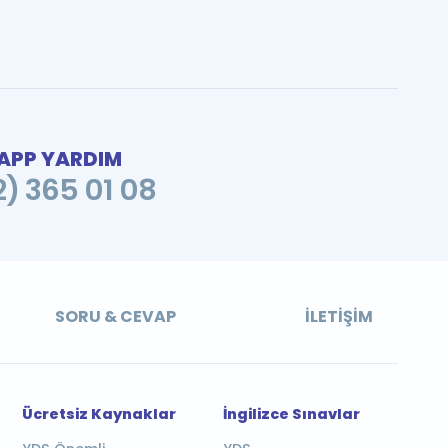
PP YARDIM
2) 365 01 08
SORU & CEVAP
İLETIŞIM
Ücretsiz Kaynaklar
İngilizce Sınavlar