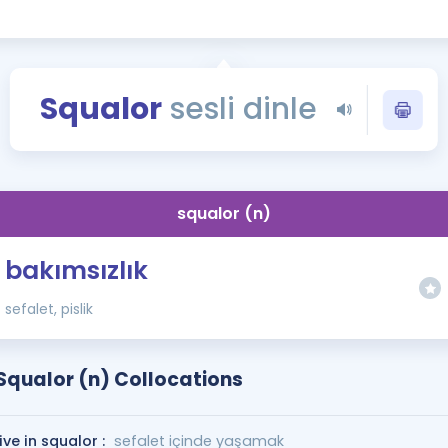
Kampanyalar
Eğitim ve Kitaplar
Blog
Squalor
sesli dinle
YDS - YÖKDİL Tüm S
İngilizce Gram
İngilizce Gramer
squalor (n)
bakımsızlık
sefalet, pislik
Squalor (n) Collocations
live in squalor :
sefalet içinde yaşamak