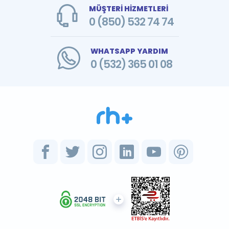
MÜŞTERİ HİZMETLERİ
0 (850) 532 74 74
WHATSAPP YARDIM
0 (532) 365 01 08