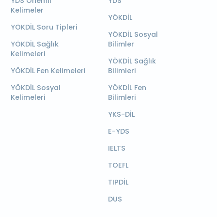
YDS Önemli
YDS
Kelimeler
YÖKDİL
YÖKDİL Soru Tipleri
YÖKDİL Sosyal
YÖKDİL Sağlık
Bilimler
Kelimeleri
YÖKDİL Sağlık
YÖKDİL Fen Kelimeleri
Bilimleri
YÖKDİL Sosyal
YÖKDİL Fen
Kelimeleri
Bilimleri
YKS-DİL
E-YDS
IELTS
TOEFL
TIPDİL
DUS