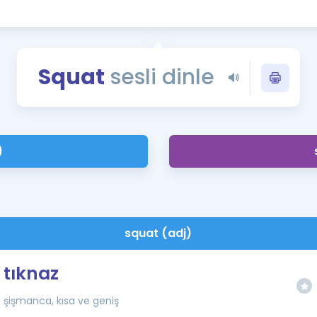
Kampanyalar
Eğitim ve Kitaplar
Blog
Squat
sesli dinle
YDS - YÖKDİL Tüm S
İngilizce Gram
İngilizce Gramer
)
squat (adj)
tıknaz
şişmanca, kısa ve geniş