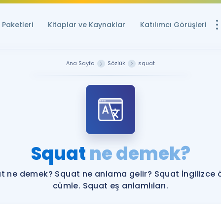
Paketleri
Kitaplar ve Kaynaklar
Katılımcı Görüşleri
Ücretsiz Kayna
Ana Sayfa
Sözlük
squat
YDS ve YÖKDİL içi
Sözlük
İngilizce Sınavları
Puan Hesapla
Squat
ne demek?
YDS ve YÖKDİL P
Remz
Rehberlik Aracı
t ne demek? Squat ne anlama gelir? Squat İngilizce 
YDS ve YÖKDİL'e H
cümle. Squat eş anlamlıları.
ÖSYM Sınav Ta
Tüm ÖSYM Sınavl