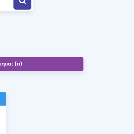
a Özel Fırsatlar
ınavlarla İlgili Haberler
er
 ve Konu Anlatımı
squat (n)