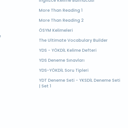
İngilizce Kelime Bulmacası
More Than Reading 1
More Than Reading 2
ÖSYM Kelimeleri
e
The Ultimate Vocabulary Builder
YDS - YÖKDİL Kelime Defteri
YDS Deneme Sınavları
YDS-YÖKDİL Soru Tipleri
YDT Deneme Seti - YKSDİL Deneme Seti
| Set 1