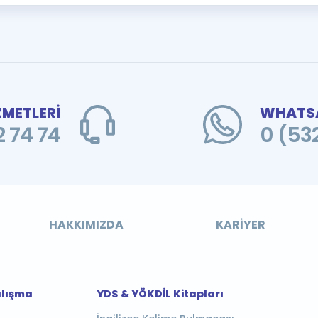
ZMETLERİ
WHATSA
 74 74
0 (53
HAKKIMIZDA
KARIYER
alışma
YDS & YÖKDİL Kitapları