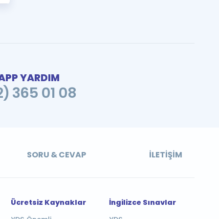
PP YARDIM
2) 365 01 08
SORU & CEVAP
İLETIŞIM
Ücretsiz Kaynaklar
İngilizce Sınavlar