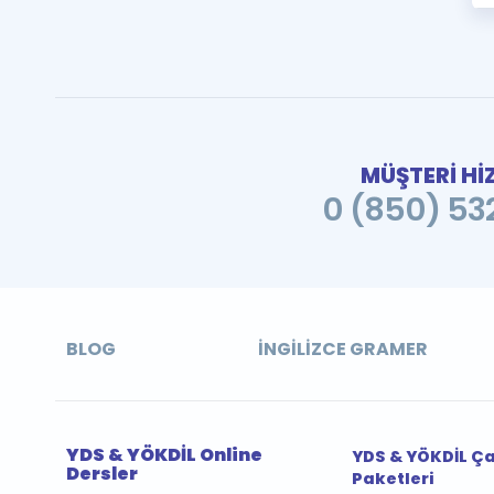
MÜŞTERİ Hİ
0 (850) 532
BLOG
İNGILIZCE GRAMER
YDS & YÖKDİL Online
YDS & YÖKDİL Ç
Dersler
Paketleri