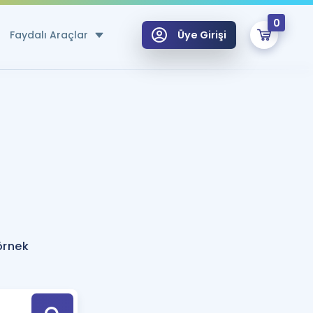
0
Faydalı Araçlar
Üye Girişi
klar
n Ücretsiz Kaynaklar
 için Özel Sözlük
Sepetin Şu An Boş.
ma
uan Hesaplama Aracı
i Hoca ile seni sınava hazırlayacak onlarca eğitim seni bekliyor!
Şifremi Hatırlamıyorum
GİRİŞ YAP
örnek
azırlananlar için Öneriler
kvimi
ÜYE DEĞİLİM
arı Tek Takvimde