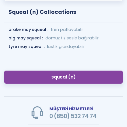
Squeal (n) Collocations
brake may squeal :
fren patlayabilir
pig may squeal :
domuz tiz sesle bağırabilir
tyre may squeal :
lastik gıcırdayabilir
squeal (n)
MÜŞTERİ HİZMETLERİ
0 (850) 532 74 74