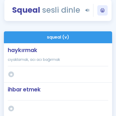
Puan Hesaplama
Squeal
sesli dinle
Rehberlik Aracı
ÖSYM Sınav Takvimi
squeal (v)
Kampanyalar
haykırmak
Blog
cıyaklamak, acı acı bağırmak
İngilizce Gramer
ihbar etmek