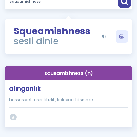
Puan Hesaplama
Rehberlik Aracı
Squeamishness
ÖSYM Sınav Takvimi
sesli dinle
Kampanyalar
Blog
squeamishness (n)
İngilizce Gramer
alınganlık
hassasiyet, aşırı titizlik, kolayca tiksinme