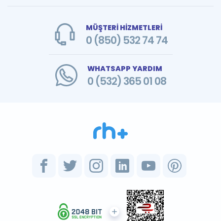
MÜŞTERİ HİZMETLERİ
0 (850) 532 74 74
WHATSAPP YARDIM
0 (532) 365 01 08