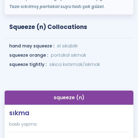
Taze sıkılmış portakal suyu tadı çok güzel.
Squeeze (n) Collocations
hand may squeeze :
el sıkabilir
squeeze orange :
portakal sıkmak
squeeze tightly :
sıkıca kıstırmak/sıkmak
squeeze (n)
sıkma
baskı yapma