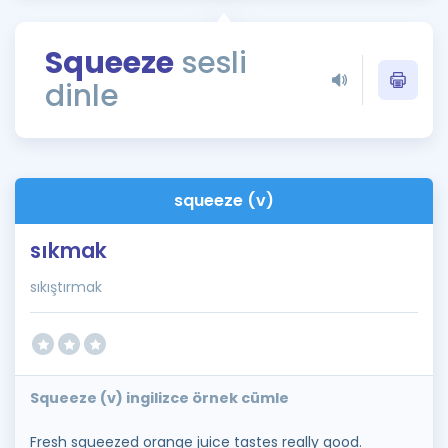
Puan Hesaplama
Squeeze
sesli
Rehberlik Aracı
dinle
ÖSYM Sınav Takvimi
Kampanyalar
Blog
squeeze (v)
İngilizce Gramer
sıkmak
sıkıştırmak
Squeeze (v) ingilizce örnek cümle
Fresh squeezed orange juice tastes really good.