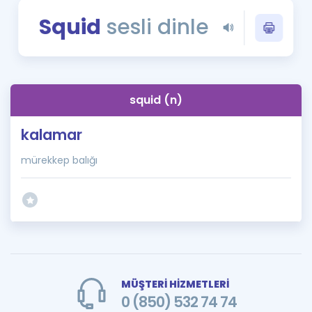
Puan Hesaplama
Squid
sesli dinle
Rehberlik Aracı
ÖSYM Sınav Takvimi
squid (n)
Kampanyalar
kalamar
Blog
mürekkep balığı
İngilizce Gramer
MÜŞTERİ HİZMETLERİ
0 (850) 532 74 74