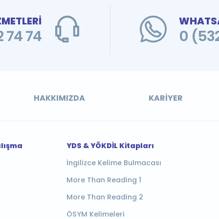
ZMETLERİ
WHATSA
 74 74
0 (53
HAKKIMIZDA
KARIYER
alışma
YDS & YÖKDİL Kitapları
İngilizce Kelime Bulmacası
More Than Reading 1
More Than Reading 2
ÖSYM Kelimeleri