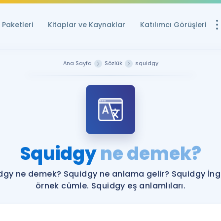
Paketleri
Kitaplar ve Kaynaklar
Katılımcı Görüşleri
Ücretsiz Kayna
Ana Sayfa
Sözlük
squidgy
YDS ve YÖKDİL içi
Sözlük
İngilizce Sınavları
Puan Hesapla
Squidgy
ne demek?
YDS ve YÖKDİL P
Remz
Rehberlik Aracı
dgy ne demek? Squidgy ne anlama gelir? Squidgy İngi
YDS ve YÖKDİL'e H
örnek cümle. Squidgy eş anlamlıları.
ÖSYM Sınav Ta
Tüm ÖSYM Sınavl