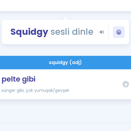
Kampanyalar
Eğitim ve Kitaplar
Blog
Squidgy
sesli dinle
YDS - YÖKDİL Tüm S
İngilizce Gram
İngilizce Gramer
squidgy (adj)
pelte gibi
sünger gibi, çok yumuşak/gevşek