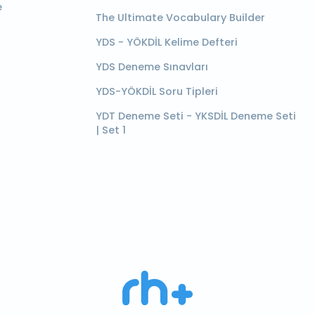
e
The Ultimate Vocabulary Builder
YDS - YÖKDİL Kelime Defteri
YDS Deneme Sınavları
YDS-YÖKDİL Soru Tipleri
YDT Deneme Seti - YKSDİL Deneme Seti
| Set 1