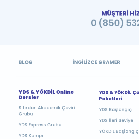
MÜŞTERİ Hİ
0 (850) 532
BLOG
İNGILIZCE GRAMER
YDS & YÖKDİL Online
YDS & YÖKDİL Ç
Dersler
Paketleri
Sıfırdan Akademik Çeviri
YDS Başlangıç
Grubu
YDS İleri Seviye
YDS Express Grubu
YÖKDİL Başlangıç
YDS Kampı