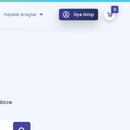
0
Faydalı Araçlar
Üye Girişi
klar
n Ücretsiz Kaynaklar
 için Özel Sözlük
Sepetin Şu An Boş.
ma
uan Hesaplama Aracı
i Hoca ile seni sınava hazırlayacak onlarca eğitim seni bekliyor!
Şifremi Hatırlamıyorum
GİRİŞ YAP
lizce
azırlananlar için Öneriler
kvimi
ÜYE DEĞİLİM
arı Tek Takvimde