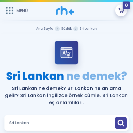
0
MENÜ
MENÜ
Üye Girişi
Ana Sayfa
Sözlük
Sri Lankan
Online Dersler
Sepetin Şu An Boş.
Çalışma Paketleri
Remzi Hoca ile seni sınava hazırlayacak onlarca eğitim seni
bekliyor!
Kitaplar ve Kaynaklar
GİRİŞ YAP
Sri Lankan
ne demek?
Katılımcı Görüşleri
Şifremi Hatırlamıyorum
Sri Lankan ne demek? Sri Lankan ne anlama
gelir? Sri Lankan İngilizce örnek cümle. Sri Lankan
ÜYE DEĞİLİM
Faydalı Araçlar
eş anlamlıları.
Ücretsiz Kaynaklar
Blog
İngilizce Gramer
Hakkımızda
Kariyer
Sözlük
Soru & Cevap
İletişim