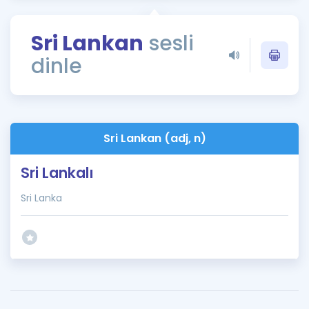
Puan Hesaplama
Sri Lankan
sesli
Rehberlik Aracı
dinle
ÖSYM Sınav Takvimi
Kampanyalar
Blog
Sri Lankan (adj, n)
İngilizce Gramer
Sri Lankalı
Sri Lanka