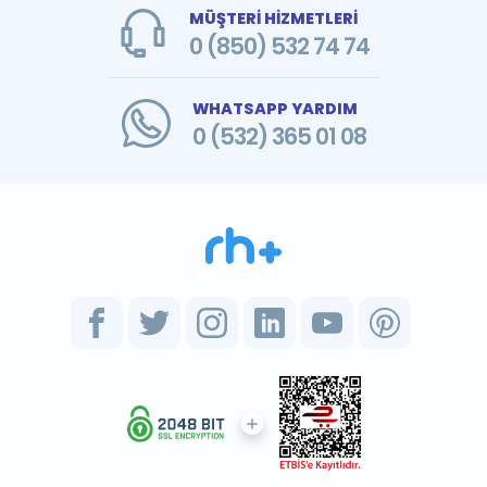
MÜŞTERİ HİZMETLERİ
0 (850) 532 74 74
WHATSAPP YARDIM
0 (532) 365 01 08