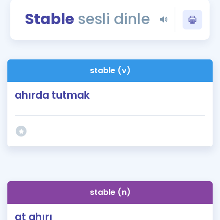
Puan Hesaplama
Stable
sesli dinle
Rehberlik Aracı
ÖSYM Sınav Takvimi
stable (v)
Kampanyalar
ahırda tutmak
Blog
İngilizce Gramer
stable (n)
at ahırı