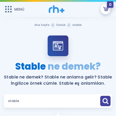
0
MENÜ
MENÜ
Üye Girişi
Ana Sayfa
Sözlük
stable
Online Dersler
Sepetin Şu An Boş.
Çalışma Paketleri
Remzi Hoca ile seni sınava hazırlayacak onlarca eğitim seni
bekliyor!
Kitaplar ve Kaynaklar
GİRİŞ YAP
Stable
ne demek?
Katılımcı Görüşleri
Şifremi Hatırlamıyorum
Stable ne demek? Stable ne anlama gelir? Stable
İngilizce örnek cümle. Stable eş anlamlıları.
ÜYE DEĞİLİM
Faydalı Araçlar
Ücretsiz Kaynaklar
Blog
İngilizce Gramer
Hakkımızda
Kariyer
Sözlük
Soru & Cevap
İletişim