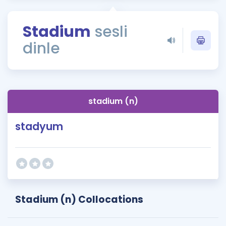
Puan Hesaplama
Stadium
sesli
Rehberlik Aracı
dinle
ÖSYM Sınav Takvimi
Kampanyalar
Blog
stadium (n)
İngilizce Gramer
stadyum
Stadium (n) Collocations