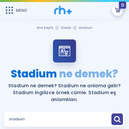
0
MENÜ
MENÜ
Üye Girişi
Ana Sayfa
Sözlük
stadium
Online Dersler
Sepetin Şu An Boş.
Çalışma Paketleri
Remzi Hoca ile seni sınava hazırlayacak onlarca eğitim seni
bekliyor!
Kitaplar ve Kaynaklar
GİRİŞ YAP
Stadium
ne demek?
Katılımcı Görüşleri
Şifremi Hatırlamıyorum
Stadium ne demek? Stadium ne anlama gelir?
Stadium İngilizce örnek cümle. Stadium eş
ÜYE DEĞİLİM
Faydalı Araçlar
anlamlıları.
Ücretsiz Kaynaklar
Blog
İngilizce Gramer
Hakkımızda
Kariyer
Sözlük
Soru & Cevap
İletişim