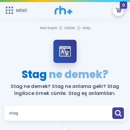
0
MENÜ
MENÜ
Üye Girişi
Ana Sayfa
Sözlük
stag
Online Dersler
Sepetin Şu An Boş.
Çalışma Paketleri
Remzi Hoca ile seni sınava hazırlayacak onlarca eğitim seni
bekliyor!
Kitaplar ve Kaynaklar
GİRİŞ YAP
Stag
ne demek?
Katılımcı Görüşleri
Şifremi Hatırlamıyorum
Stag ne demek? Stag ne anlama gelir? Stag
İngilizce örnek cümle. Stag eş anlamlıları.
ÜYE DEĞİLİM
Faydalı Araçlar
Ücretsiz Kaynaklar
Blog
İngilizce Gramer
Hakkımızda
Kariyer
Sözlük
Soru & Cevap
İletişim