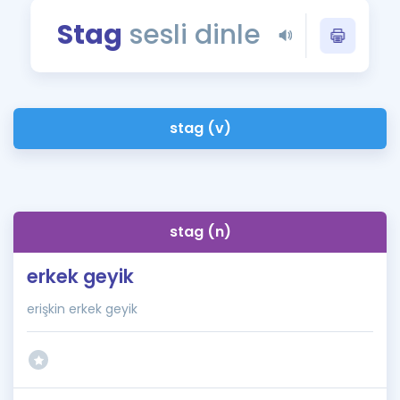
Puan Hesaplama
Stag
sesli dinle
Rehberlik Aracı
ÖSYM Sınav Takvimi
stag (v)
Kampanyalar
Blog
İngilizce Gramer
stag (n)
erkek geyik
erişkin erkek geyik