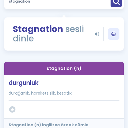
Puan Hesaplama
Rehberlik Aracı
Stagnation
sesli
ÖSYM Sınav Takvimi
dinle
Kampanyalar
Blog
stagnation (n)
İngilizce Gramer
durgunluk
durağanlık, hareketsizlik, kesatlık
Stagnation (n) ingilizce örnek cümle