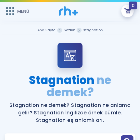
0
MENÜ
MENÜ
Üye Girişi
Ana Sayfa
Sözlük
stagnation
Online Dersler
Sepetin Şu An Boş.
Çalışma Paketleri
Remzi Hoca ile seni sınava hazırlayacak onlarca eğitim seni
bekliyor!
Kitaplar ve Kaynaklar
GİRİŞ YAP
Stagnation
ne
Katılımcı Görüşleri
demek?
Şifremi Hatırlamıyorum
ÜYE DEĞİLİM
Faydalı Araçlar
Stagnation ne demek? Stagnation ne anlama
gelir? Stagnation İngilizce örnek cümle.
Ücretsiz Kaynaklar
Blog
İngilizce Gramer
Stagnation eş anlamlıları.
Hakkımızda
Kariyer
Sözlük
Soru & Cevap
İletişim