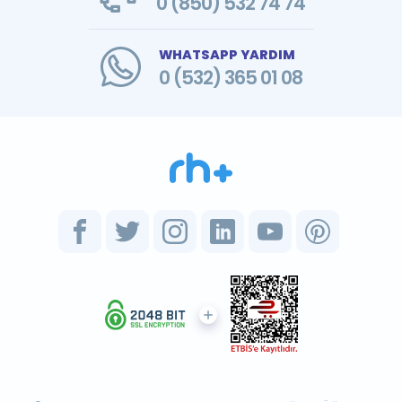
0 (850) 532 74 74
WHATSAPP YARDIM
0 (532) 365 01 08