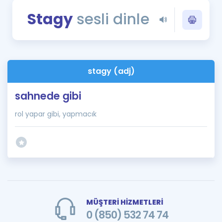
Puan Hesaplama
Stagy
sesli dinle
Rehberlik Aracı
ÖSYM Sınav Takvimi
stagy (adj)
Kampanyalar
sahnede gibi
Blog
rol yapar gibi, yapmacık
İngilizce Gramer
MÜŞTERİ HİZMETLERİ
0 (850) 532 74 74