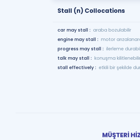
Stall (n) Collocations
car may stall :
araba bozulabilir
engine may stall :
motor arızalanara
progress may stall :
ilerleme durabil
talk may stall :
konuşma kilitlenebili
stall effectively :
etkili bir şekilde 
MÜŞTERİ Hİ