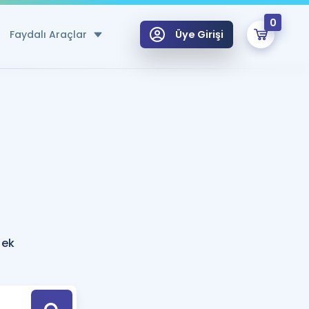
0
Faydalı Araçlar
Üye Girişi
klar
n Ücretsiz Kaynaklar
 için Özel Sözlük
Sepetin Şu An Boş.
ma
uan Hesaplama Aracı
i Hoca ile seni sınava hazırlayacak onlarca eğitim seni bekliyor!
Şifremi Hatırlamıyorum
GİRİŞ YAP
nek
azırlananlar için Öneriler
kvimi
ÜYE DEĞİLİM
arı Tek Takvimde