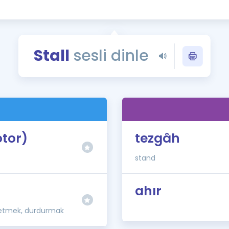
Kampanyalar
Eğitim ve Kitaplar
Blog
Stall
sesli dinle
YDS - YÖKDİL Tüm S
İngilizce Gram
İngilizce Gramer
tor)
tezgâh
stand
ahır
letmek, durdurmak