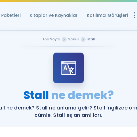
Paketleri
Kitaplar ve Kaynaklar
Katılımcı Görüşleri
Ücretsiz Kayna
Ana Sayfa
Sözlük
stall
YDS ve YÖKDİL içi
Sözlük
İngilizce Sınavları
Puan Hesapla
Stall
ne demek?
YDS ve YÖKDİL P
Remz
Rehberlik Aracı
all ne demek? Stall ne anlama gelir? Stall İngilizce ör
YDS ve YÖKDİL'e H
cümle. Stall eş anlamlıları.
ÖSYM Sınav Ta
Tüm ÖSYM Sınavl