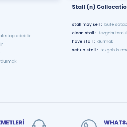
Stall (n) Collocati
stall may sell :
büfe satabi
clean stall :
tezgahı temi
k stop edebilir
have stall :
durmak
ir
set up stall :
tezgah kurm
r
durdurmak
ZMETLERİ
WHATSA