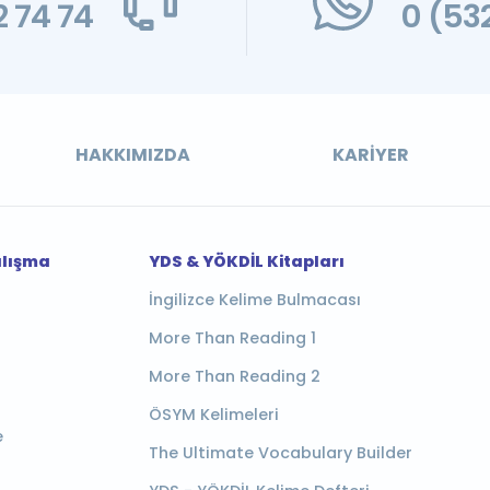
 74 74
0 (53
HAKKIMIZDA
KARIYER
alışma
YDS & YÖKDİL Kitapları
İngilizce Kelime Bulmacası
More Than Reading 1
More Than Reading 2
ÖSYM Kelimeleri
e
The Ultimate Vocabulary Builder