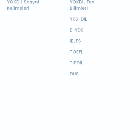
YÖKDİL Sosyal
YÖKDİL Fen
Kelimeleri
Bilimleri
YKS-DİL
E-YDS
IELTS
TOEFL
TIPDİL
DUS