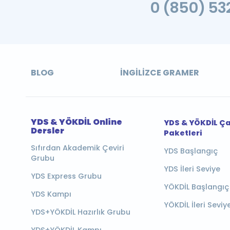
0 (850) 532
BLOG
İNGILIZCE GRAMER
YDS & YÖKDİL Online
YDS & YÖKDİL Ç
Dersler
Paketleri
Sıfırdan Akademik Çeviri
YDS Başlangıç
Grubu
YDS İleri Seviye
YDS Express Grubu
YÖKDİL Başlangıç
YDS Kampı
YÖKDİL İleri Seviy
YDS+YÖKDİL Hazırlık Grubu