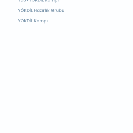
YDS+YÖKDİL Kampı
YÖKDİL Hazırlık Grubu
YÖKDİL Kampı