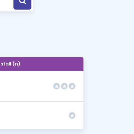
a Özel Fırsatlar
ınavlarla İlgili Haberler
er
 ve Konu Anlatımı
stall (n)