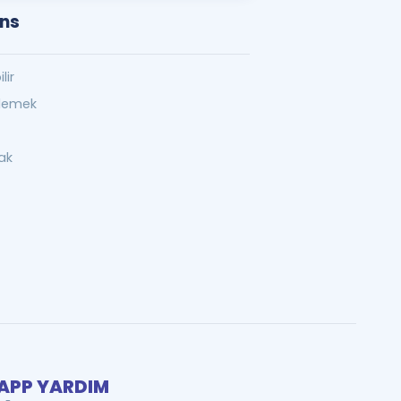
ons
lir
zlemek
ak
PP YARDIM