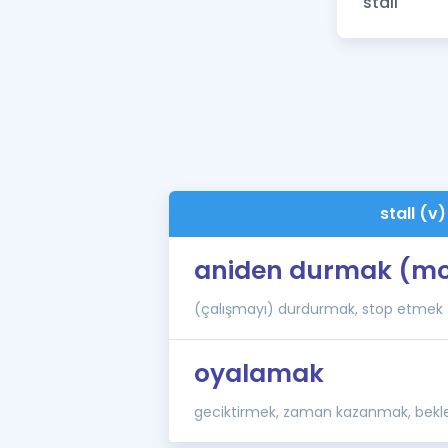
stall (v)
aniden durmak (mo
(çalışmayı) durdurmak, stop etmek
oyalamak
geciktirmek, zaman kazanmak, bek