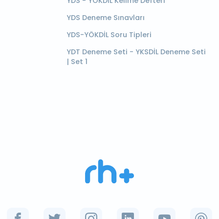
YDS - YÖKDİL Kelime Defteri
YDS Deneme Sınavları
YDS-YÖKDİL Soru Tipleri
YDT Deneme Seti - YKSDİL Deneme Seti
| Set 1