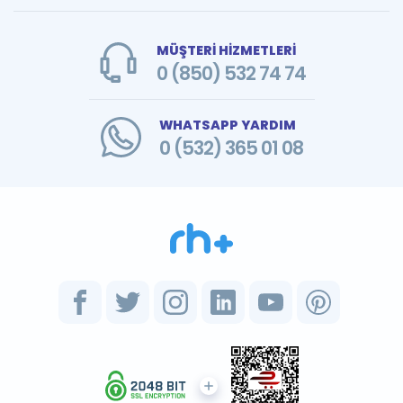
MÜŞTERİ HİZMETLERİ
0 (850) 532 74 74
WHATSAPP YARDIM
0 (532) 365 01 08