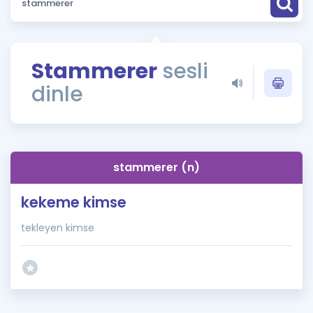
Puan Hesaplama
Rehberlik Aracı
Stammerer
sesli
ÖSYM Sınav Takvimi
dinle
Kampanyalar
Blog
stammerer (n)
İngilizce Gramer
kekeme kimse
tekleyen kimse