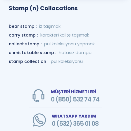
Stamp (n) Collocations
bear stamp :
iz taşımak
carry stamp :
karakter/kalite taşımak
collect stamp :
pul koleksiyonu yapmak
unmistakable stamp :
hatasız damga
stamp collection :
pul koleksiyonu
MÜŞTERİ HİZMETLERİ
0 (850) 532 74 74
WHATSAPP YARDIM
0 (532) 365 01 08