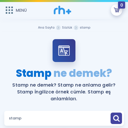
0
MENÜ
MENÜ
Üye Girişi
Ana Sayfa
Sözlük
stamp
Online Dersler
Sepetin Şu An Boş.
Çalışma Paketleri
Remzi Hoca ile seni sınava hazırlayacak onlarca eğitim seni
bekliyor!
Kitaplar ve Kaynaklar
GİRİŞ YAP
Stamp
ne demek?
Katılımcı Görüşleri
Şifremi Hatırlamıyorum
Stamp ne demek? Stamp ne anlama gelir?
Stamp İngilizce örnek cümle. Stamp eş
ÜYE DEĞİLİM
Faydalı Araçlar
anlamlıları.
Ücretsiz Kaynaklar
Blog
İngilizce Gramer
Hakkımızda
Kariyer
Sözlük
Soru & Cevap
İletişim