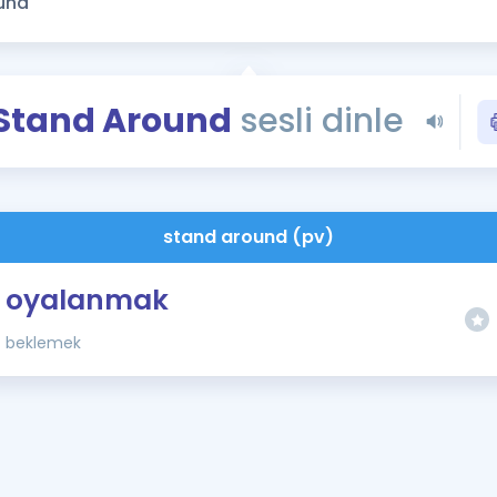
Kampanyalar
Eğitim ve Kitaplar
Blog
Stand Around
sesli dinle
YDS - YÖKDİL Tüm S
İngilizce Gram
İngilizce Gramer
stand around (pv)
oyalanmak
beklemek