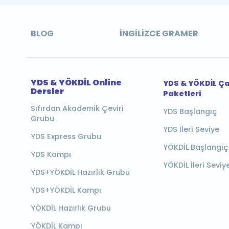
BLOG
İNGILIZCE GRAMER
YDS & YÖKDİL Online
YDS & YÖKDİL Ç
Dersler
Paketleri
Sıfırdan Akademik Çeviri
YDS Başlangıç
Grubu
YDS İleri Seviye
YDS Express Grubu
YÖKDİL Başlangıç
YDS Kampı
YÖKDİL İleri Seviy
YDS+YÖKDİL Hazırlık Grubu
YDS+YÖKDİL Kampı
YÖKDİL Hazırlık Grubu
YÖKDİL Kampı