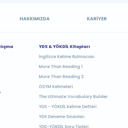
HAKKIMIZDA
KARIYER
alışma
YDS & YÖKDİL Kitapları
İngilizce Kelime Bulmacası
More Than Reading 1
More Than Reading 2
ÖSYM Kelimeleri
e
The Ultimate Vocabulary Builder
YDS - YÖKDİL Kelime Defteri
YDS Deneme Sınavları
YDS-YÖKDİL Soru Tipleri