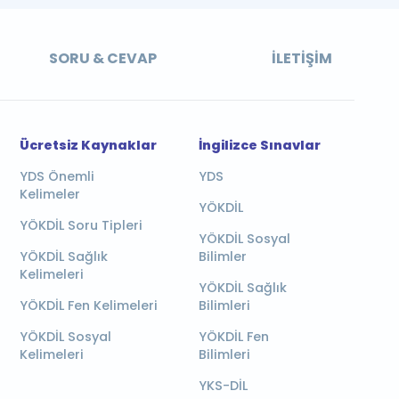
SORU & CEVAP
İLETIŞIM
Ücretsiz Kaynaklar
İngilizce Sınavlar
YDS Önemli
YDS
Kelimeler
YÖKDİL
YÖKDİL Soru Tipleri
YÖKDİL Sosyal
YÖKDİL Sağlık
Bilimler
Kelimeleri
YÖKDİL Sağlık
YÖKDİL Fen Kelimeleri
Bilimleri
YÖKDİL Sosyal
YÖKDİL Fen
Kelimeleri
Bilimleri
YKS-DİL