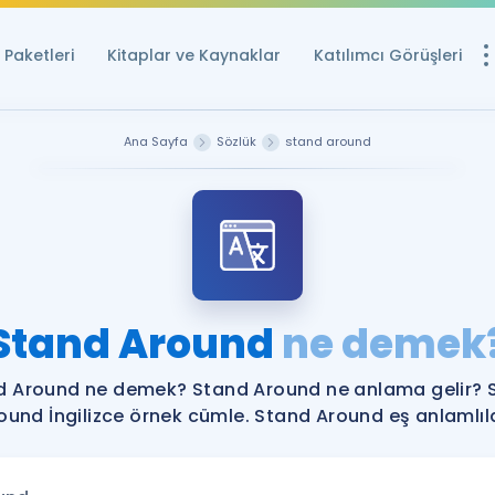
Paketleri
Kitaplar ve Kaynaklar
Katılımcı Görüşleri
Ücretsiz Kayna
Ana Sayfa
Sözlük
stand around
YDS ve YÖKDİL içi
Sözlük
İngilizce Sınavları
Puan Hesapla
Stand Around
ne demek
YDS ve YÖKDİL P
Remz
Rehberlik Aracı
d Around ne demek? Stand Around ne anlama gelir? 
YDS ve YÖKDİL'e H
ound İngilizce örnek cümle. Stand Around eş anlamlıla
ÖSYM Sınav Ta
Tüm ÖSYM Sınavl