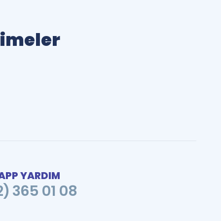
limeler
PP YARDIM
2) 365 01 08