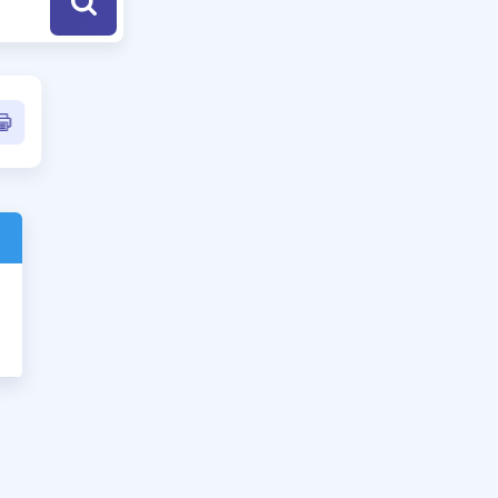
a Özel Fırsatlar
ınavlarla İlgili Haberler
er
 ve Konu Anlatımı