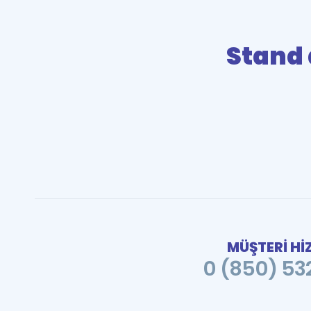
Stand
MÜŞTERİ Hİ
0 (850) 532