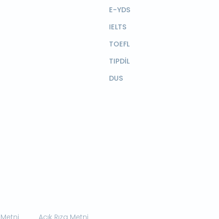
E-YDS
IELTS
TOEFL
TIPDİL
DUS
 Metni
Açık Rıza Metni