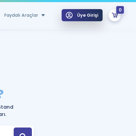
0
Faydalı Araçlar
Üye Girişi
klar
n Ücretsiz Kaynaklar
 için Özel Sözlük
Sepetin Şu An Boş.
ma
?
uan Hesaplama Aracı
i Hoca ile seni sınava hazırlayacak onlarca eğitim seni bekliyor!
Şifremi Hatırlamıyorum
GİRİŞ YAP
Stand
azırlananlar için Öneriler
rı.
kvimi
ÜYE DEĞİLİM
arı Tek Takvimde