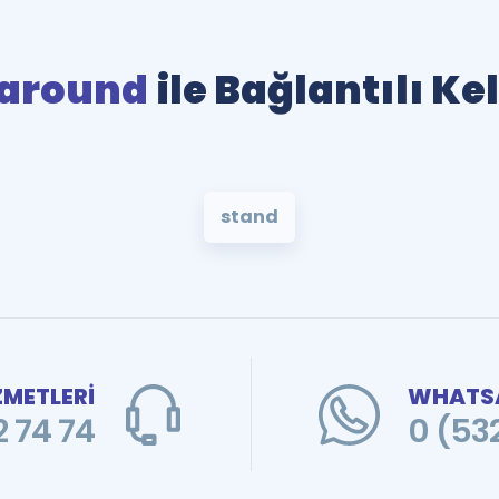
 around
ile Bağlantılı Ke
stand
ZMETLERİ
WHATSA
 74 74
0 (53